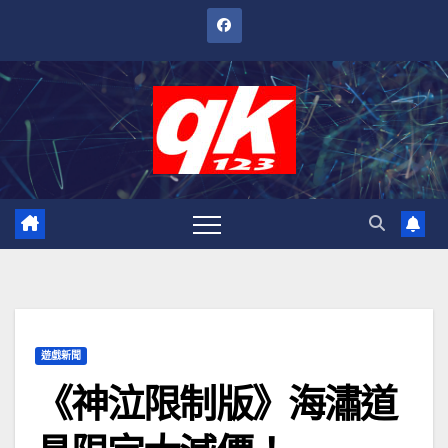
跳
至
內
容
遊戲新聞
《神泣限制版》海潚道