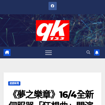
跳
至
內
容
遊戲新聞
《夢之樂章》16/4全新