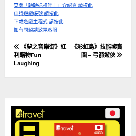
查閱「轉轉送禮哇！」介紹頁 請按此
申請遊戲帳號 請按此
下載遊戲主程式 請按此
如有問題請致電客服
文
《夢之音樂街》紅
《彩虹島》技能鑒賞
利購物Fun
圖 – 弓箭遊俠
章
Laughing
導
覽