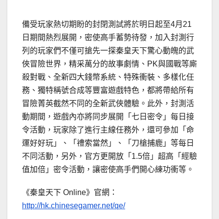
備受玩家熱切期盼的封閉測試將於明日起至4月21
日期間熱烈展開，密使高手蓄勢待發，加入封測行
列的玩家們不僅可搶先一探秦皇天下驚心動魄的武
俠冒險世界，精采萬分的故事劇情、PK與國戰等廝
殺對戰、全新四大錢幣系統、特殊衝裝、多樣化任
務、獨特稱號合成等豐富遊戲特色，都將帶給所有
冒險菁英截然不同的全新武俠體驗。此外，封測活
動期間，遊戲內亦將同步展開「七日密令」每日接
令活動，玩家除了進行主線任務外，還可參加「命
運好好玩」、「禮索當然」、「刀槍捕鹿」等每日
不同活動，另外，官方更開放「1.5倍」超高「經驗
值加倍」密令活動，讓密使高手們開心練功衝等。
《秦皇天下 Online》官網：
http://hk.chinesegamer.net/qe/