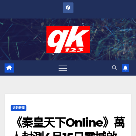
跳
至
內
容
遊戲新聞
《秦皇天下Online》萬