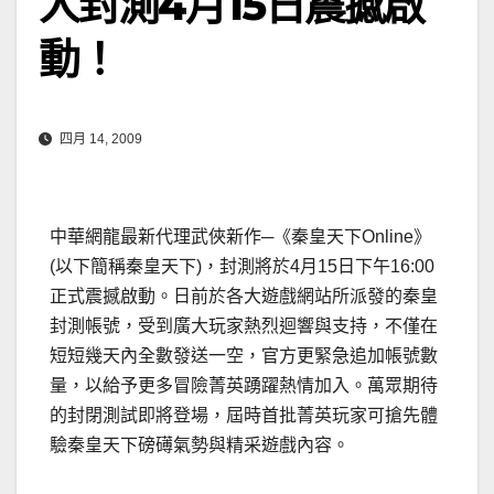
人封測4月15日震撼啟
動！
四月 14, 2009
中華網龍最新代理武俠新作─《秦皇天下Online》
(以下簡稱秦皇天下)，封測將於4月15日下午16:00
正式震撼啟動。日前於各大遊戲網站所派發的秦皇
封測帳號，受到廣大玩家熱烈迴響與支持，不僅在
短短幾天內全數發送一空，官方更緊急追加帳號數
量，以給予更多冒險菁英踴躍熱情加入。
萬眾期待
的封閉測試即將登場，屆時首批菁英玩家可搶先體
驗秦皇天下磅礡氣勢與精采遊戲內容。