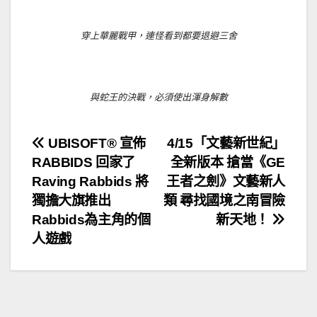
穿上華麗戰甲，連怪看到都要退避三舍
與蛇王的決戰，必須使出渾身解數
文
UBISOFT® 宣佈
4/15「文藝新世紀」
RABBIDS 回家了
全新版本 搶當《GE
章
Raving Rabbids 將
王者之劍》文藝新人
導
獨擔大旗推出
類 尋找國境之南冒險
Rabbids為主角的個
新天地！
覽
人遊戲