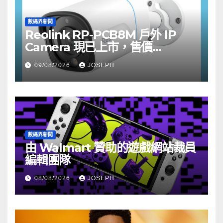
數碼界新聞
Reolink RP-PCB8M 戶外 IP
Camera 現已上市，售價
HK$722
09/08/2026
JOSEPH
數碼界新聞
由 Walmart 贊助的遊戲網站裁員
編輯團隊
08/08/2026
JOSEPH