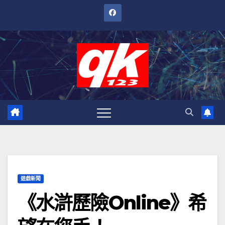
跳
至
內
容
遊戲新聞
《水滸歷險Online》希