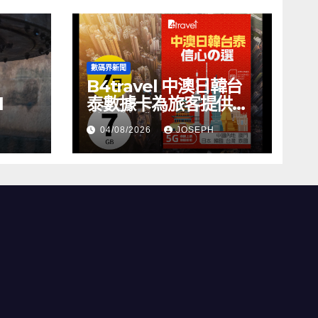
數碼界新聞
B4travel 中澳日韓台
l
泰數據卡為旅客提供無
縫網絡體驗
04/08/2026
JOSEPH