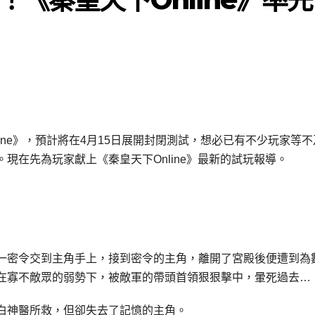
line》，預計將在4月15日展開封閉測試，想必已有不少玩家等
現在先為玩家獻上《秦皇天下Online》最新的試玩報導。
一密令交到主角手上，接到密令的主角，離開了宮殿後便遭到為
在寡不敵眾的弱勢下，被敵軍的帶頭首領狠狠擊中，暈死過去…
白神醫所救，但卻失去了記憶的主角。