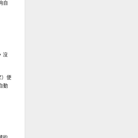
夠自
，沒
Z）便
自動
藏的