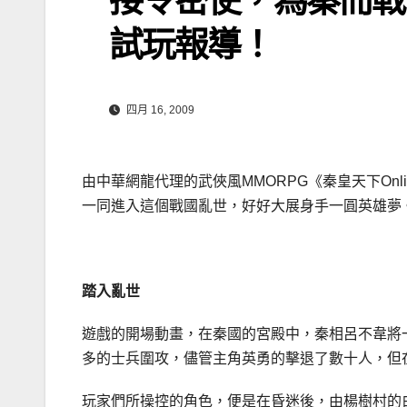
試玩報導！
四月 16, 2009
由中華網龍代理的武俠風MMORPG《秦皇天下On
一同進入這個戰國亂世，好好大展身手一圓英雄夢。
踏入亂世
遊戲的開場動畫，在秦國的宮殿中，秦相呂不韋將
多的士兵圍攻，儘管主角英勇的擊退了數十人，但
玩家們所操控的角色，便是在昏迷後，由楊樹村的