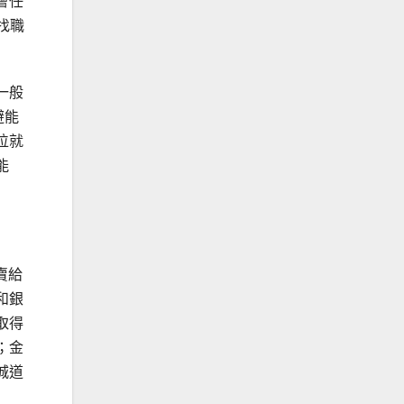
會任
找職
一般
避能
位就
能
賣給
和銀
取得
；金
城道