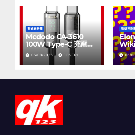
數碼界新聞
數碼界新
Mcdodo CA-3610
Elon
100W Type-C 充電線
Wik
正式上市，售價
個月
06/08/2026
JOSEPH
06/0
HK$115