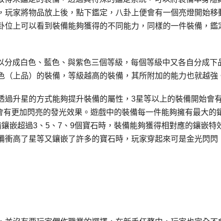
，玩家將物品放上後，點下鑑定，八卦上便會有一個亮燈開始移
卦位上可以看到裝備能夠獲得的不同能力，同樣的一件裝備，鑑
，可以分成白色、藍色、與紫色三個等級，每個等級中又各自分成下
色（上品）的裝備，等級越高的裝備，其所附加的能力也就越強
透過升星的方式能夠提升裝備的屬性，3星等以上的裝備開始會
又會有更加閃亮的發光效果。遊戲中的裝備每一件能夠擁有最大的
鑲嵌超過3、5、7、9個寶石時，裝備能夠獲得相對應的鑲嵌特
備衝高了星等又鑲嵌了許多的寶石時，玩家穿起來可是金光閃閃