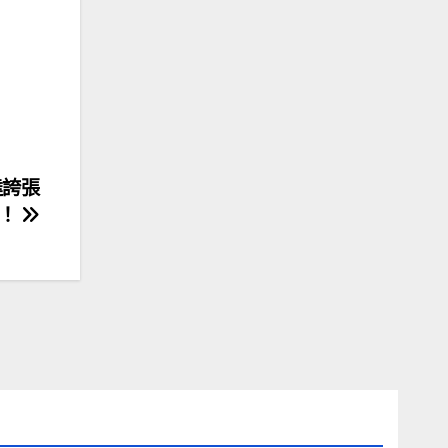
達誇張
度！