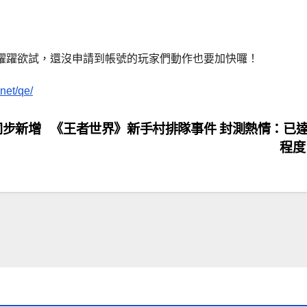
家都躍躍欲試，還沒申請到帳號的玩家們動作也要加快囉！
net/qe/
 同步新增
《王者世界》新手村排隊事件 封測熱情：已
程