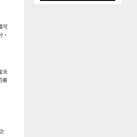
還可
分，
皇天
的基
功