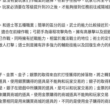
，並沒有要玩家們作職業的選擇，在新手任務中，玩家也完全不
中，玩家必須要在等級提升到20之後，才能夠接到任務前往咸陽城
、和道士等五種職業；簡單的區分的話，武士的能力比較接近於
，適合在前線作戰；弓箭手為遠程攻擊角色，擁有高暴擊以及迴
己作戰，同時擁有近戰能力，相當於魔法戰士的地位；術士的定
敵人打擊；道士則是擁有許多強力的輔助技能以及回復生命力的
、銀子、金票、金子；銀票的取得來自於打怪獲得的掉落物，將之轉
道具，使用銀票購得的道具是不能夠和玩家交易的；銀子的取得
是，銀子在遊戲中所購買的道具，是可以和玩家交易的；金票的
來購買商城的道具，使用金票購得的商城道具不能夠和玩家交易
金票相同是用來購買商城的道具的，不同的是使用金子購得的商