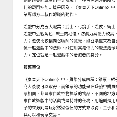
相信眼尖的玩家們一定發現了，在角色創建的時候
何的戰鬥技能…這是因為，《秦皇天下Online》
業導師方二叔作轉職的動作。
遊戲中分成五大職業：武士、弓箭手、遊俠、術士
遊戲中近戰角色─戰士的地位，防禦力與體力較高
力；遊俠比較偏向召喚師的感覺，能召喚靈來為自
像一般遊戲中的法師，能使用高殺傷力的魔法給予
力，定位就是一般遊戲中的治療者的身分。
貨幣單位
《秦皇天下Online》中，貨幣分成四種：銀票
商人後便可以取得，而銀票的功能是在遊戲中購買
票相同，都是來自於怪物掉落的物品，不同的地方
來自於遊戲中的活動或是特殊的任務，用途則是用
子的來源則是玩家透過儲值的方式來取得，金子和
具可以和玩家交易。