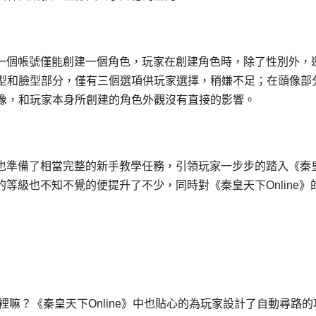
中，一個帳號僅能創建一個角色，玩家在創建角色時，除了性別外，
型和臉型部分，僅有三個選項供玩家選擇，稍嫌不足；在頭像部
像，和玩家本身所創建的角色外觀沒有直接的影響。
開始也準備了相當完整的新手教學任務，引領玩家一步步的踏入《秦
的等級也不知不覺的便提升了不少，同時對《秦皇天下Online》
嘛？《秦皇天下Online》中也貼心的為玩家設計了自動尋路的