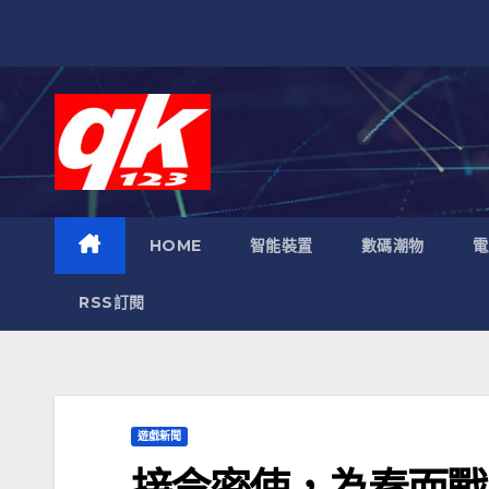
跳
至
內
容
HOME
智能裝置
數碼潮物
電
RSS訂閱
遊戲新聞
接令密使，為秦而戰！