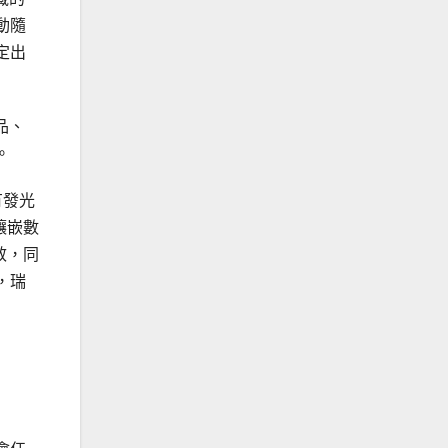
動隨
定出
品、
。
有發光
鑲嵌數
效，同
，瑞