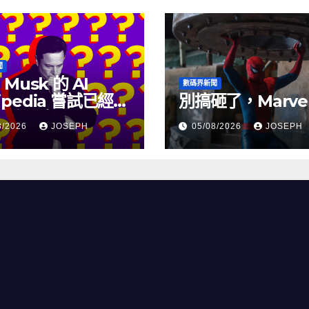
聞
 Musk 的 AI
數碼界新聞
ipedia 嘗試已經幾
別搞砸了，Marve
沒有更新了
8/2026
JOSEPH
05/08/2026
JOSEPH