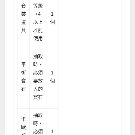
套
等級
裝
+4
1
道
以上
個
具
才能
使用
抽取
平
時，
衡
必須
1
寶
要放
個
石
入的
寶石
抽取
卡
時，
歐
必須
1