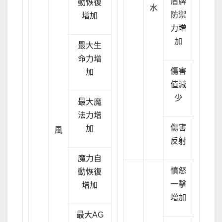
盾牌
動恢復
水
防禦
增加
力增
加
最大生
命力增
傷害
加
值減
少
最大魔
法力增
傷害
加
風
反射
魔力自
憤怒
動恢復
一擊
增加
增加
最大AG