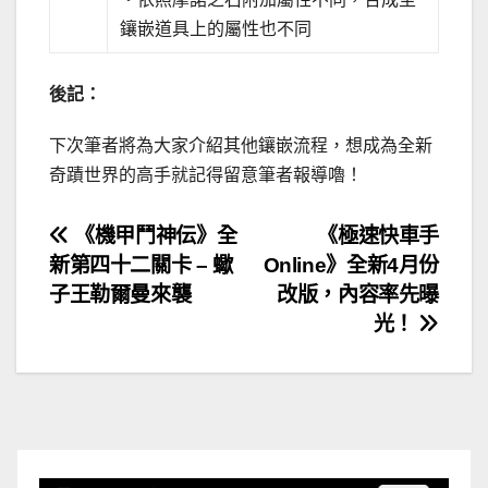
鑲嵌道具上的屬性也不同
後記：
下次筆者將為大家介紹其他鑲嵌流程，想成為全新
奇蹟世界的高手就記得留意筆者報導嚕！
文
《機甲鬥神伝》全
《極速快車手
新第四十二關卡 – 蠍
Online》全新4月份
章
子王勒爾曼來襲
改版，內容率先曝
導
光！
覽