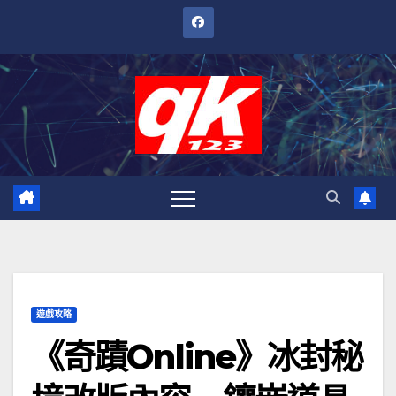
跳
至
內
容
遊戲攻略
《奇蹟Online》冰封秘