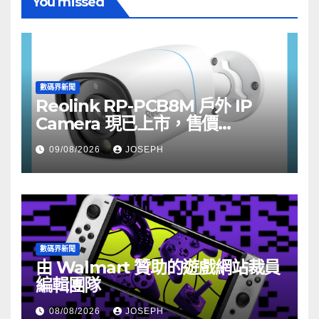
You missed
數碼界新聞
Reolink RP-PCB8M 戶外 IP
Camera 現已上市，售價
HK$722
09/08/2026
JOSEPH
數碼界新聞
由 Walmart 贊助的遊戲網站裁員
編輯團隊
08/08/2026
JOSEPH