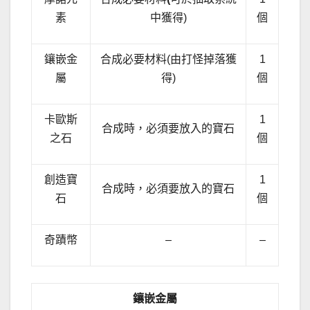
素
中獲得)
個
鑲嵌金
合成必要材料(由打怪掉落獲
1
屬
得)
個
卡歐斯
1
合成時，必須要放入的寶石
之石
個
創造寶
1
合成時，必須要放入的寶石
石
個
奇蹟幣
–
–
鑲嵌金屬