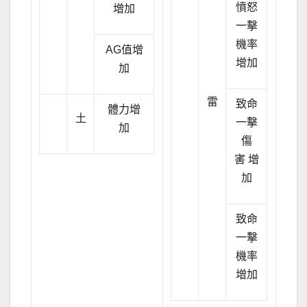
憤怒
增加
一擊
機率
AG值增
增加
加
雷
致命
體力增
土
一擊
加
傷
害 增
加
致命
一擊
機率
增加