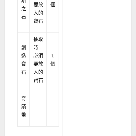
斯
要放
個
之
入的
石
寶石
抽取
創
時，
造
必須
1
寶
要放
個
石
入的
寶石
奇
蹟
–
–
幣