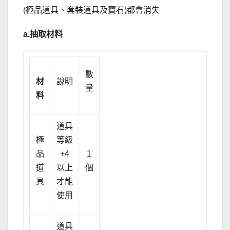
(極品道具、套裝道具及寶石)都會消失
a.
抽取材料
數
材
說明
量
料
道具
極
等級
品
+4
1
道
以上
個
具
才能
使用
道具