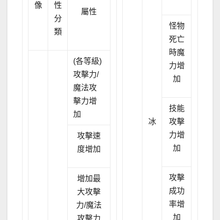
像
性
屬性
分
怪物
類
死亡
時魔
(各等級)
力增
攻擊力/
加
魔法攻
擊力增
技能
加
冰
攻擊
力增
攻擊速
加
度增加
攻擊
增加最
成功
大攻擊
率增
力/魔法
加
攻擊力