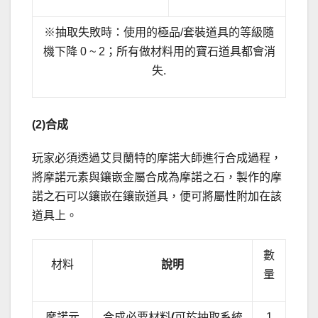
※抽取失敗時：使用的極品/套裝道具的等級隨
機下降 0 ~ 2；所有做材料用的寶石道具都會消
失.
(2)
合成
玩家必須透過艾貝蘭特的摩諾大師進行合成過程，
將摩諾元素與鑲嵌金屬合成為摩諾之石，製作的摩
諾之石可以鑲嵌在鑲嵌道具，便可將屬性附加在該
道具上。
數
材料
說明
量
摩諾元
合成必要材料
(
可於抽取系統
1