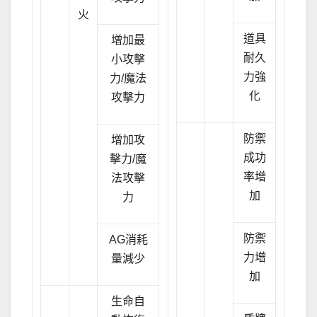
火
道具
增加最
耐久
小攻擊
力強
力/魔法
化
攻擊力
防禦
增加攻
成功
擊力/魔
率增
法攻擊
加
力
防禦
AG消耗
力增
量減少
加
生命自