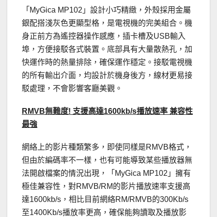
「MyGica MP102」設計小巧精緻，外殼採用金屬
銀配搭淺灰色更顯型格，是電視機的完美組合。機
身正前方為遙控器操作感應，插卡槽及USB輸入
埠，方便接駁各式裝置。底部具有大量散熱孔，加
快運作時的熱量排除，確保運作穩定。接駁電視機
的所有輸出介面，均設計於機身後方，線材更易接
駁處理，不會影響客廳美觀。
RMVB無難度! 支援高達1600kb/s播放速率 兼容性
最強
網絡上的影片種類繁多，即使同樣是RMVB格式，
但由於編碼率不一樣，也有可能導致某些播放器無
法開啟檔案的情況出現，「MyGica MP102」擁有
極佳兼容性，對RMVB/RM的影片播放速率支援高
達1600kb/s，相比目前網絡RM/RMVB的300Kb/s
至1400Kb/s播放率更高，確保能夠讀取及播放影