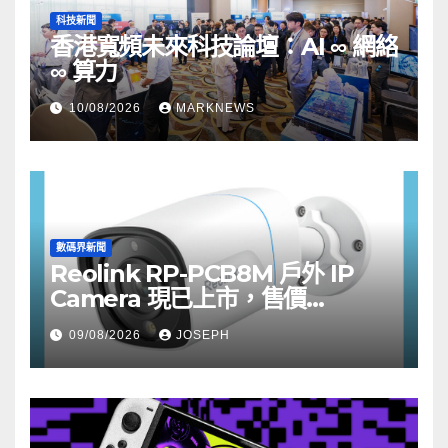
科技新聞
香港寬頻未來科技論壇：AI ∞ 網絡
∞ 算力
10/08/2026
MARKNEWS
數碼界新聞
Reolink RP-PCB8M 戶外 IP
Camera 現已上市，售價
HK$722
09/08/2026
JOSEPH