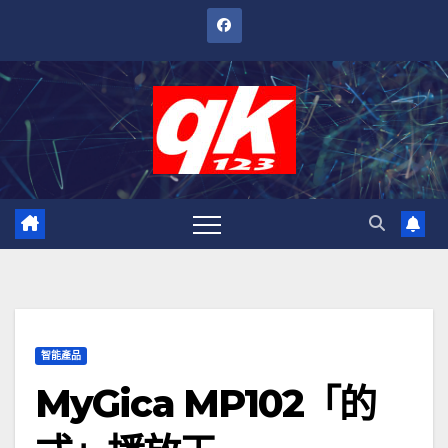
跳
至
內
容
智能產品
MyGica MP102「的