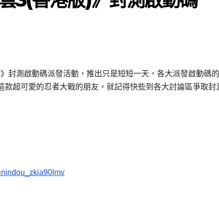
港版)》封測啟動碼派發活動，推出只是短短一天，各大派發啟動碼
這款超可愛的忍者大戰的朋友，就記得快些到各大討論區爭取封
=nindou_zkia90lmv