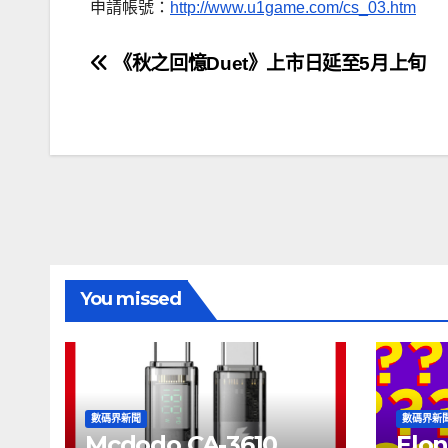
申請帳號：
http://www.u1game.com/cs_03.htm
文
《秋之回憶Duet》上市日延至5月上旬
章
導
覽
You missed
數碼界新聞
數碼界新
Mcdodo CA-3610
Elon