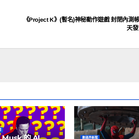
《Project K》(暫名)神秘動作遊戲 封閉內測
天
聞
 Musk 的 AI
數碼界新聞