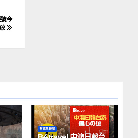
帳號今
發放
數碼界新聞
B4travel 中澳日韓台