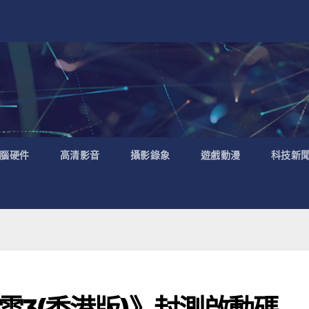
腦硬件
高清影音
攝影錄象
遊戲動漫
科技新
雲3(香港版)》封測啟動碼