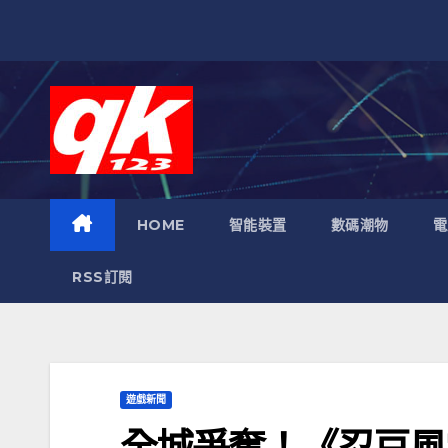
跳
至
內
容
HOME
智能裝置
數碼潮物
電
RSS訂閱
遊戲新聞
全城爭奪！《忍豆風