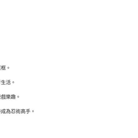
框框。
者生活。
遊戲樂趣。
時成為忍術高手。