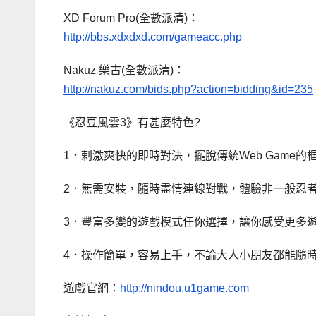
XD Forum Pro(全數派清)：
http://bbs.xdxdxd.com/gameacc.php
Nakuz 樂古(全數派清)：
http://nakuz.com/bids.php?action=bidding&id=235
《忍豆風雲3》有甚麼特色?
1．剌激爽快的即時對決，擺脫傳統Web Game的
2．無需安裝，隨時盡情連線對戰，體驗非一般忍
3．豐富多變的遊戲模式任你選擇，讓你感受更多
4．操作簡單，容易上手，不論大人小朋友都能隨
遊戲官網：
http://nindou.u1game.com