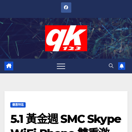
跳
至
內
容
優惠特區
5.1 黃金週 SMC Skype