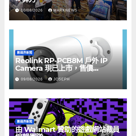
10/08/2026
MARKNEWS
數碼界新聞
Reolink RP-PCB8M 戶外 IP
Camera 現已上市，售價
HK$722
09/08/2026
JOSEPH
數碼界新聞
由 Walmart 贊助的遊戲網站裁員