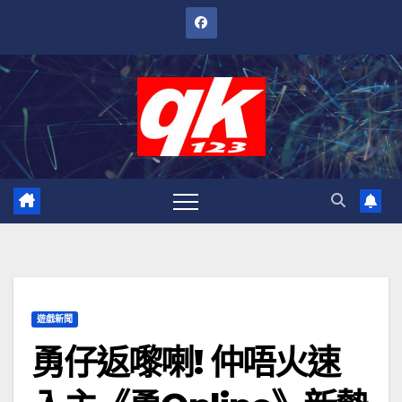
跳
至
內
容
遊戲新聞
勇仔返嚟喇! 仲唔火速