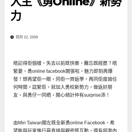
入主《勇Online》新勢
力
四月 22, 2009
唔記得佢個樣，失去以前既快樂，難忘既經歷？唔
緊要，勇online facebook開張啦，魅力即刻再爆
發！想再望佢一眼，同佢一齊返學，再同佢度過任
何時間。諗緊佢，就加入勇校新勢力，做返好朋
友，與勇仔一同晒，開心傾計仲有surprise添！
由Min Taiwan開左既全新勇online Facebook，希
望能與玩家進行最直接與親密既互動，還有超激內