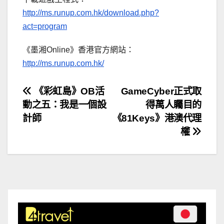
http://ms.runup.com.hk/download.php?
act=program
《墨湘Online》香港官方網站：
http://ms.runup.com.hk/
文
《彩虹島》OB活
GameCyber正式取
動之五：我是一個設
得萬人矚目的
章
計師
《81Keys》港澳代理
導
權
覽