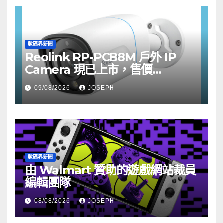
數碼界新聞
Reolink RP-PCB8M 戶外 IP
Camera 現已上市，售價
HK$722
09/08/2026
JOSEPH
數碼界新聞
由 Walmart 贊助的遊戲網站裁員
編輯團隊
08/08/2026
JOSEPH