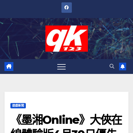
跳
至
內
容
遊戲新聞
《墨湘Online》大俠在