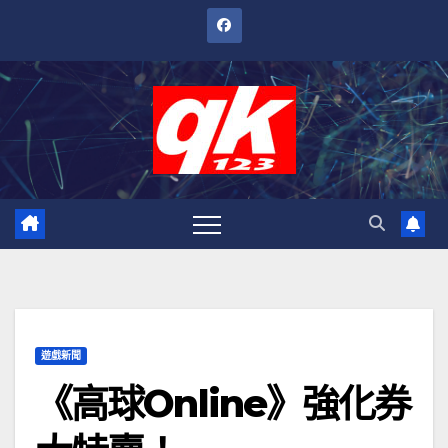
跳
至
內
容
遊戲新聞
《高球Online》強化券