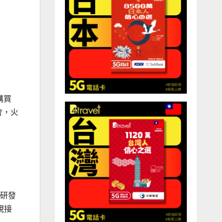
購買
會，火
經研發
視接