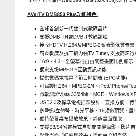
收器，完全兼容Windows Vista (32/64Bi
AVerTV DMB850 Plus功能特色:
全球首創新一代雙制式數碼晶片
支援DMB-TH或DVB-T數碼訊號
接收HDTV H.264及MPEG-2高清影像質素畫
高靈敏度及抗干擾力強TV Tuner, 支援高速
16:9、4:3、全螢幕或自由調整畫面比例顯示
獨家支援MPEG-5互動資訊功能
提供數碼電視電子節目時間表 (EPG功能)
可錄製H.264、MPEG-2/4、iPod/iPhone/iT
微軟認證Vista 32/64bit、MCE、Windows X
USB2.0及標準電視插頭設計，直接方便，
多聲道/立體聲、時光平移、16頻道預覽、畫
獨特螢幕桌布播放放果、靜態畫面擷取
支援S3/S4省電模式自動開關機錄影、影片
影像畫面加強處理效果，畫面更柔和自然