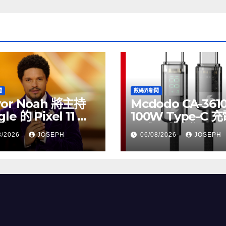
聞
數碼界新聞
vor Noah 將主持
Mcdodo CA-361
le 的 Pixel 11 推
100W Type-C 
動
正式上市，售價
8/2026
JOSEPH
06/08/2026
JOSEPH
HK$115