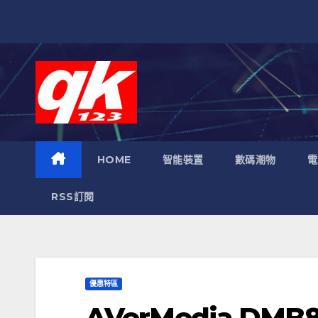
跳
至
內
容
HOME
智能裝置
數碼潮物
電
RSS訂閱
優惠特區
AVerMedia DMB