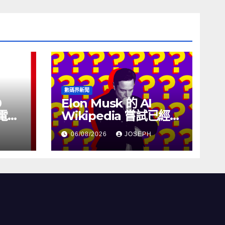
數碼界新聞
0
Elon Musk 的 AI
充電線
Wikipedia 嘗試已經幾
個月沒有更新了
06/08/2026
JOSEPH