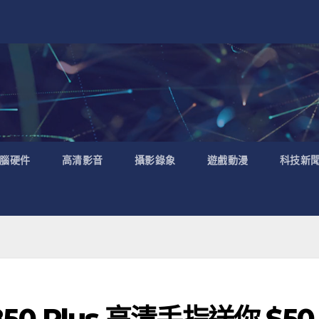
腦硬件
高清影音
攝影錄象
遊戲動漫
科技新
850 Plus 高清手指送你 $50