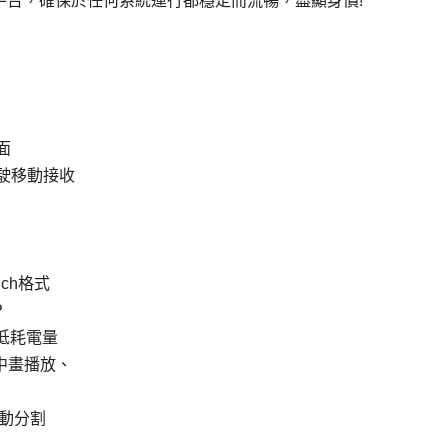
t)/XP作業平台，確保於任何系統運行都穩定而流暢，盡顯身價!
面
行駛移動接收
ouch格式
P
特低耗電量
中畫播放、
自動分割