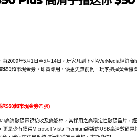
由2009年5月1日至5月14日，玩家凡到下列AVerMedia經銷商
隨盒附送價值$50超市現金券，即買即用，優惠史無前例，玩家把握黃金機
盒附送$50超市現金券乙張)
Multi-Digital高清數碼電視接收及錄影棒，其採用之高穩定性數碼晶片，
少有獲得Microsoft Vista Premium認證的USB高清數碼電