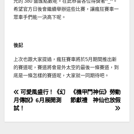
元的 380 盛匯點數呢。在此恭喜各位得獎者^_^。
希望官方日後會繼續舉辦這些比賽，讓瘋狂賽車一
眾車手們能一決高下呢。
後記
上次也跟大家提過，瘋狂賽車將於5月期間推出新
的賽道呢，賽道將會是外太空的最後一條賽道，到
底是一條怎樣的賽道呢，大家就一同期待吧。
文
可愛風盛行！《幻
《機甲鬥神伝》勞動
月傳說》6月展開測
節獻禮 神仙也放假
章
試！
導
覽