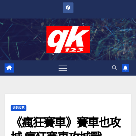
跳
至
內
容
遊戲攻略
《瘋狂賽車》賽車也攻