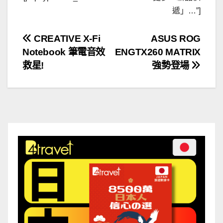
遞」…”]
文
CREATIVE X-Fi
ASUS ROG
Notebook 筆電音效
ENGTX260 MATRIX
章
救星!
強勢登場
導
覽