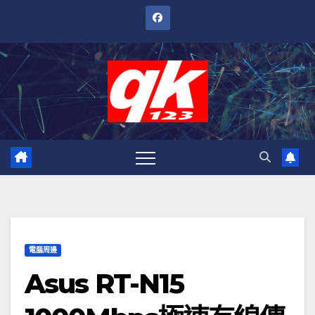
跳
至
內
容
電腦周邊
Asus RT-N15