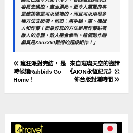
容易去操控，畫面漂亮。更令人震驚的事
是建築物是可以破壞的，而且可以用很多
種方法去破壞，例如：用手鎚、車、機械
人和炸藥！而最好玩的方法是用炸藥黏著
敵人的身體，敵人還會慘叫。這個動作遊
戲真是Xbox360難得的超級鉅作！」
文
瘋狂派對完結， 是
來自璀璨天空的邀請
時候讓Rabbids Go
《AION永恆紀元》公
章
Home！
佈台版封測時間
導
覽