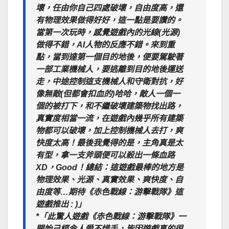
壞，任由你自己四處破壞，自由度高，還
有物理效果做得好好，這一點是要讚的。
當第一次玩時，感覺遊戲內的光線(光源)
做得不錯，AI人物的反應不錯。來到重
點，當到達第一個目的地後，便要駕駛著
一部工業機械人，要逃離到目的地後運送
走，中途控制這支機械人和守衛對抗，好
像無敵(但都會扣血的)哈哈，敵人一個一
個的被打下，和不繼破壞建築物找出路，
真實度相當一流，在遊戲內幾乎所有建築
物都可以破壞，加上控制機械人去打，爽
快度太高！最後我覺得的是，主角真是太
有型，拿一支斧頭便可以殺出一條血路
XD，Good！總結：這遊戲最棒的地方是
物理效果、光源、真實效果、爽快度、自
由度等…期待《赤色戰線：游擊戰隊》這
遊戲推出 : )」
*「此驚人遊戲《赤色戰線：游擊戰隊》一
開始己經令人愛不惜手，皆因遊戲真的很