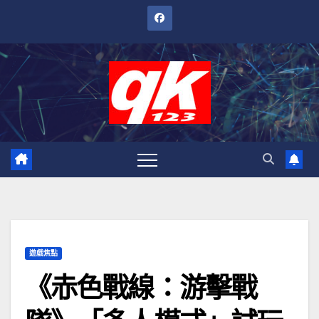
跳
至
內
容
遊戲焦點
《赤色戰線：游擊戰