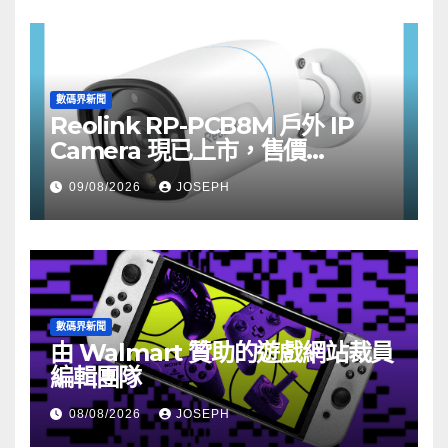
數碼界新聞
Reolink RP-PCB8M 戶外 IP
Camera 現已上市，售價
HK$722
09/08/2026
JOSEPH
數碼界新聞
由 Walmart 贊助的遊戲網站裁員
編輯團隊
08/08/2026
JOSEPH