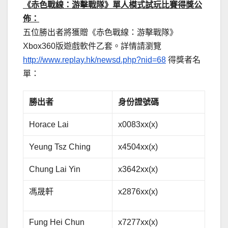
《赤色戰線：游擊戰隊》單人模式試玩比賽得獎公
佈：
五位勝出者將獲贈《赤色戰線：游擊戰隊》
Xbox360版遊戲軟件乙套。詳情請瀏覽
http://www.replay.hk/newsd.php?nid=68
得獎者名
單：
勝出者
身份證號碼
Horace Lai
x0083xx(x)
Yeung Tsz Ching
x4504xx(x)
Chung Lai Yin
x3642xx(x)
馮晟軒
x2876xx(x)
Fung Hei Chun
x7277xx(x)