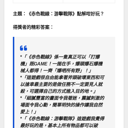
主題：《赤色戰線：游擊戰隊》點解咁好玩？
得獎者的精彩答案：
*「《赤色戰線》係一隻真正可以「打爆
機」既GAME！一搥在手，爆頭爆石爆機
械人都得！一齊「爆哂所有野」！」
*「這遊戲很自由能拿著斧頭破壞東西和可
以搶車最主要的是做任務不一定要見人就
殺，可選擇自己的方式進入目的地。」
*「細膩豐富的畫面令我著迷，震撼刺激的
場面令我心動，簡單明快的操作讓我自然
愛上！」
*「《赤色戰線：游擊戰隊》這遊戲我覺得
最好玩的是，基本上所有物品都可以破