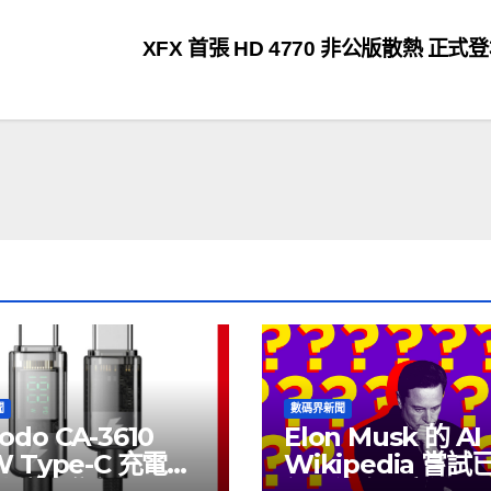
XFX 首張 HD 4770 非公版散熱 正式
聞
數碼界新聞
odo CA-3610
Elon Musk 的 AI
W Type-C 充電線
Wikipedia 嘗