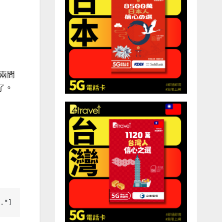
於兩間
了。
."]