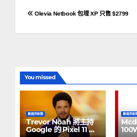
文
Olevia Netbook 包埋 XP 只售 $2799
章
導
覽
You missed
數碼界新聞
數碼界新
Trevor Noah 將主持
Mcd
Google 的 Pixel 11 推
100