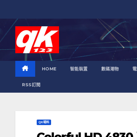
跳
至
內
容
HOME
智能裝置
數碼潮物
電
RSS訂閱
QK場料
Colorful HD 48