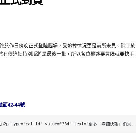
度返貨，而最終於作日傍晚正式登陸腦場，受追捧情況更是前所未見。除了
由於有傳這批特別版將是最後一批，所以各位機迷要買既就要快手
面42-44號
[p2p type="cat_id" value="334" text="更多「場舖快報」消息..