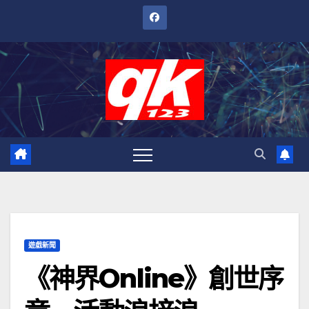
跳
至
內
容
遊戲新聞
《神界Online》創世序