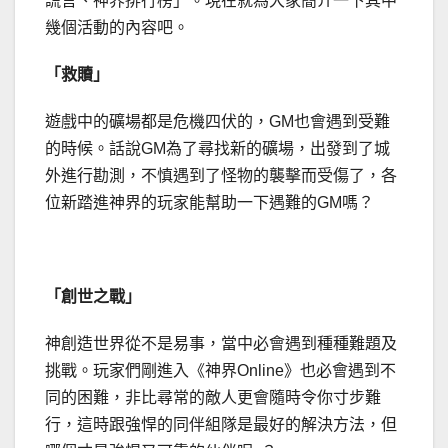
謊言、神界排行榜」。現在就為大家簡介一下其中
幾個活動的內容吧。
「救贖」
遊戲中的礦場都是危機四伏的，GM也會遇到受難
的時候。話說GM為了尋找新的礦場，出發到了城
外進行勘測，不慎遇到了怪物的襲擊而受傷了，各
位新踏進神界的玩家能幫助一下遇難的GM嗎？
「創世之戰」
神創造世界從不是易事，當中必會遇到種種難題及
挑戰。玩家們剛進入《神界Online》也必會遇到不
同的困難，非比尋常的敵人更會隨時令你寸步難
行，這時跟強悍的同伴組隊是最好的解決方法，但