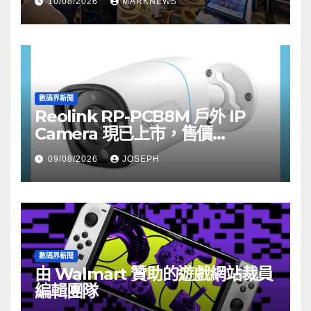
10/08/2026
MARKNEWS
數碼界新聞
Reolink RP-PCB8M 戶外 IP
Camera 現已上市，售價
HK$722
09/08/2026
JOSEPH
數碼界新聞
由 Walmart 贊助的遊戲網站裁員
編輯團隊