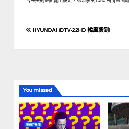
合完美的畫面輸出設定，讓您享受1080i高清畫面輸出，亦可
文
HYUNDAI iDTV-22HD 韓風殺到!
章
導
覽
You missed
數碼界新聞