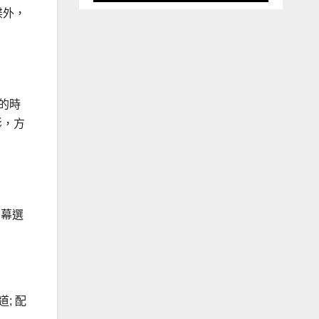
碟外，
的時
影，方
字幕選
道; 配