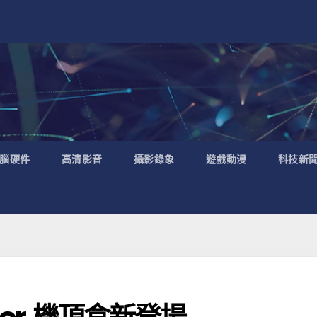
腦硬件
高清影音
攝影錄象
遊戲動漫
科技新
ner 機頂盒新登場