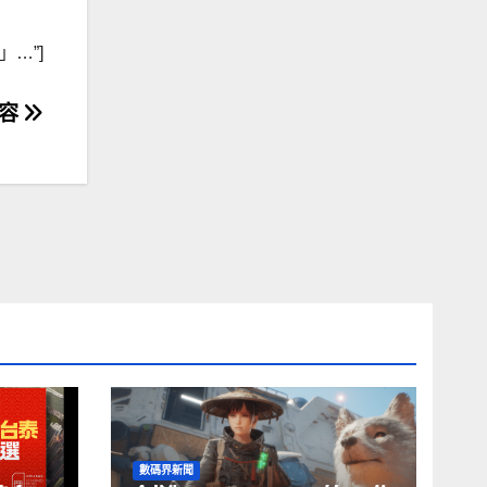
遞」…”]
兼容
數碼界新聞