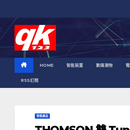
跳
至
內
容
HOME
智能裝置
數碼潮物
電
RSS訂閱
智能產品
THOMSON 雙 Tu