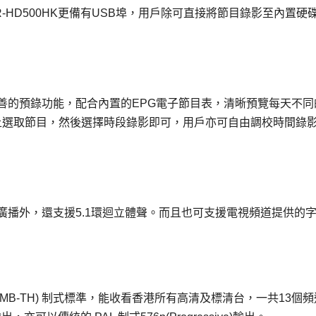
VR-HD500HK更備有USB埠，用戶除可直接將節目錄影至內置硬
有完善的預錄功能，配合內置的EPG電子節目表，清晰預覽每天不同
上選取節目，然後選擇時段錄影即可，用戶亦可自由調校時間錄
聲道廣播外，還支援5.1環迴立體聲。而且也可支援電視頻道提供的
006(DMB-TH) 制式標準，能收看香港所有高清及標清台，一共13個頻