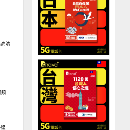
出高清
個頻
多達