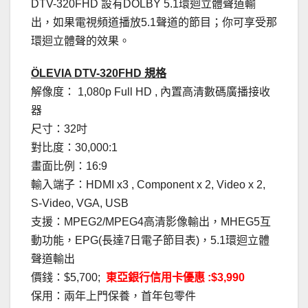
DTV-320FHD 設有DOLBY 5.1環迴立體聲道輸
出，如果電視頻道播放5.1聲道的節目；你可享受那
環迴立體聲的效果。
ÖLEVIA DTV-320FHD 規格
解像度： 1,080p Full HD , 內置高清數碼廣播接收
器
尺寸：32吋
對比度：30,000:1
畫面比例：16:9
輸入端子：HDMI x3 , Component x 2, Video x 2,
S-Video, VGA, USB
支援：MPEG2/MPEG4高清影像輸出，MHEG5互
動功能，EPG(長達7日電子節目表)，5.1環迴立體
聲道輸出
價錢：$5,700;
東亞銀行信用卡優惠 :$3,990
保用：兩年上門保養，首年包零件