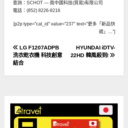
查詢：SCHOT — 南中國科技(貿易)有限公司
電話：(852) 8226-8216
[p2p type=”cat_id” value=”237″ text=”更多「新品快
遞」…”]
文
LG F1207ADPB
HYUNDAI iDTV-
洗衣乾衣機 科技創意
22HD 韓風殺到!
章
結合
導
覽