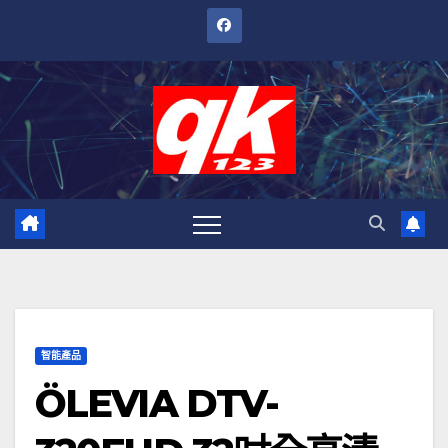
跳
至
內
容
智能產品
ÖLEVIA DTV-