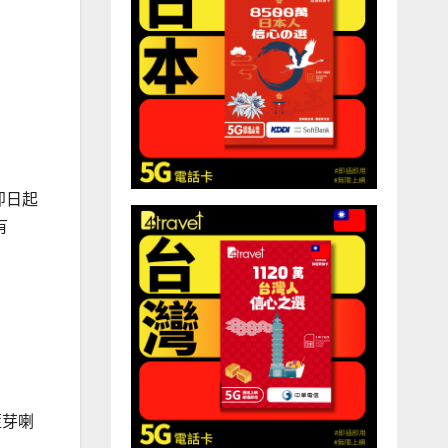
即日起
有
 藍芽喇