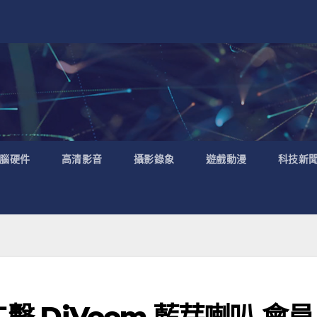
腦硬件
高清影音
攝影錄象
遊戲動漫
科技新
二擊 DiVoom 藍芽喇叭 會員