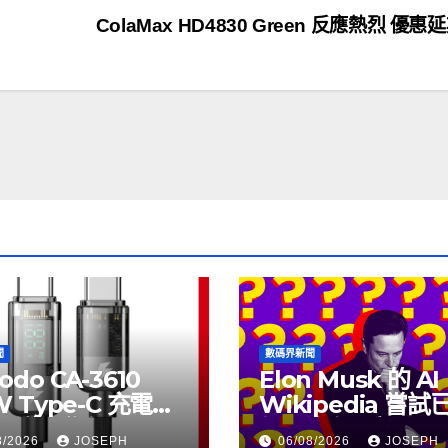
ColaMax HD4830 Green 反應熱烈 優惠
聞
數碼界新聞
odo CA-3610
Elon Musk 的 AI
W Type-C 充電線
Wikipedia 嘗
上市，售價
個月沒有更新了
8/2026
JOSEPH
06/08/2026
JOSEPH