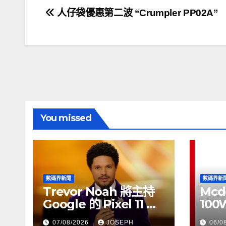
文
人仔袋優惠第二波 “Crumpler PP02A”
章
導
覽
You missed
數碼界新聞
數碼界新
Trevor Noah 將主持
Mcd
Google 的 Pixel 11 推
100
介活動
正式
07/08/2026
JOSEPH
06/0