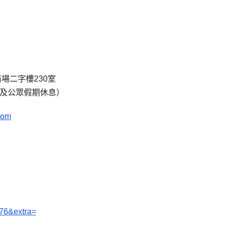
場二字樓230室
期日及公眾假期休息）
com
176&extra=