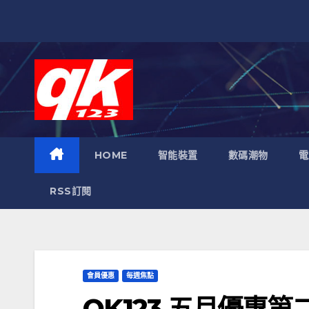
跳
至
內
容
HOME
智能裝置
數碼潮物
電
RSS訂閱
會員優惠
每週焦點
QK123 五月優惠第