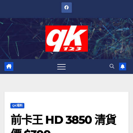
跳
至
內
容
QK場料
前卡王 HD 3850 清貨