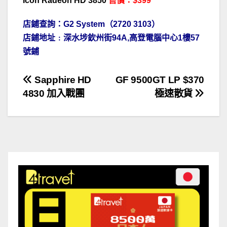
Icon Radeon HD 3850
售價：$399
店鋪查詢：G2 System（2720 3103）
店鋪地址﹕深水埗欽州街94A,高登電腦中心1樓57
號鋪
文
Sapphire HD
GF 9500GT LP $370
4830 加入戰團
極速散貨
章
導
覽