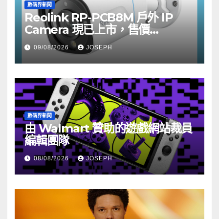
數碼界新聞
Reolink RP-PCB8M 戶外 IP
Camera 現已上市，售價
HK$722
09/08/2026
JOSEPH
數碼界新聞
由 Walmart 贊助的遊戲網站裁員
編輯團隊
08/08/2026
JOSEPH