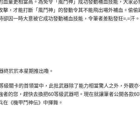
的血量更相當高。為免令「風鬥神」成功發動補血技能，大家必
攻擊，才能打斷「風鬥神」的發動令其不能飛出場外補血。偷偷
卻因一時大意被它成功發動補血技能，令筆者差點發狂=.=汗
武器終於於本星期推出嚕。
高等級關卡的首領當中，此批武器除了能力相當驚人之外，外觀亦
者的您，趕快去換把60等級武器吧。現在就讓筆者公開各款60
兵在《機甲鬥神伝》中揮舞。