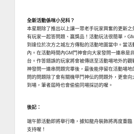
全新活動係咪小兒科？
本星期除了推出以上讓一眾老手玩家興奮的更新之外，
有玩家一起答問題、贏獎品！活動玩法很簡單，G
到達位於次方之城左方傳點的活動地圖當中。當活
內。在活動時間內GM鬥神會向大家發問一連串是
台。作答錯誤的玩家將會被傳送至活動場地外的觀
神發問一連串問題完畢後，最後能停留在活動場地
問的問題除了會有關機甲鬥神伝的問題外，更會向
到場，筆者屆時也會偷偷同場採訪的喔。
後記：
端午節活動即將舉行嚕，據知龍舟裝飾將再度重臨
支持喔！