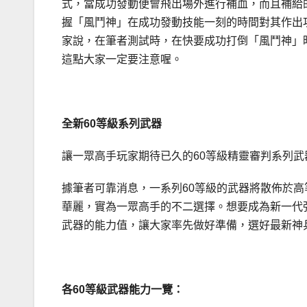
式，當成功發動便會飛出場外進行補血，而且補給
握「風鬥神」在成功發動技能一刻的時間對其作出
家說，在筆者測試時，在快要成功打倒「風鬥神」時
這點大家一定要注意喔。
全新60
等級系列武器
讓一眾高手玩家期待已久的60等級精靈審判系列
據筆者可靠消息，一系列60等級的武器將散佈於
華麗，實為一眾高手的不二選擇。想要成為新一代強
武器的能力值，讓大家率先做好準備，選好最新神
各60等級武器能力一覽：