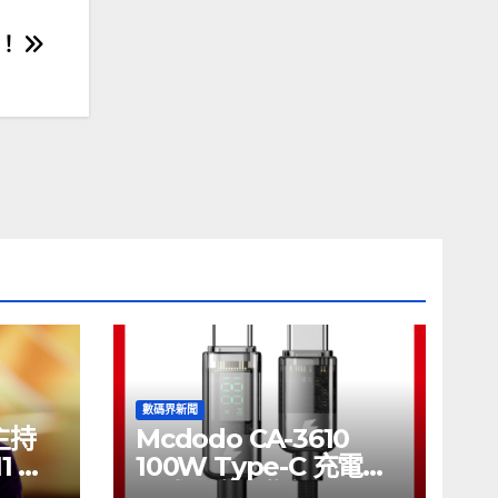
！！
數碼界新聞
將主持
Mcdodo CA-3610
11 推
100W Type-C 充電線
正式上市，售價