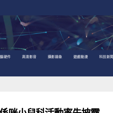
腦硬件
高清影音
攝影錄象
遊戲動漫
科技新
係咪小兒科活動率先披露