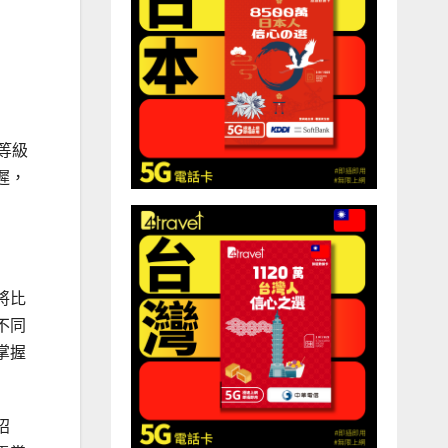
等級
遲，
將比
不同
掌握
招