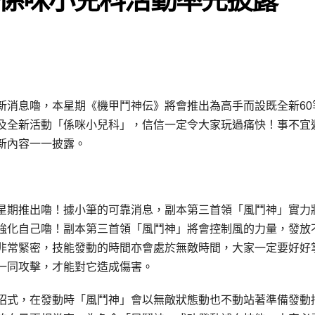
新消息嚕，本星期《機甲鬥神伝》將會推出為高手而設既全新60
及全新活動「係咪小兒科」，信信一定令大家玩過痛快！事不宜
新內容一一披露。
星期推出嚕！據小筆的可靠消息，副本第三首領「風鬥神」實力
強化自己嚕！副本第三首領「風鬥神」將會控制風的力量，發放
非常緊密，技能發動的時間亦會處於無敵時間，大家一定要好好
一同攻擊，才能對它造成傷害。
招式，在發動時「風鬥神」會以無敵狀態動也不動站著準備發動