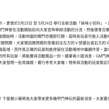
更會於5月23日 至 5月24日 舉行全新活動「係咪小兒科」。
M鬥神會在活動開始前向大家宣佈舉辦活動的分流，然後便會召
動開始時，活動地圖的閘門亦隨即打開，屆時各玩家可進入活動
非題問題，大家需因應問題的答案前往左方的Ｖ號擂台或右方的
戰區域，而作答正確的玩家則能停留在活動場地中繼續作答。當
的所有玩家，將能獲得活動獎品一份。據筆者小道消息，GM鬥
大家發問一些常識題，實行考考大家喔。想參與活動的玩家緊記
！下星期小筆將為大家帶來更多機甲鬥神伝的最新消息，大家要