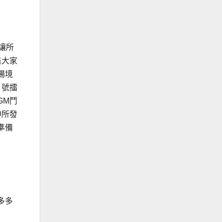
讓所
集大家
場境
Ｘ號擂
GM鬥
神所發
準備
多多