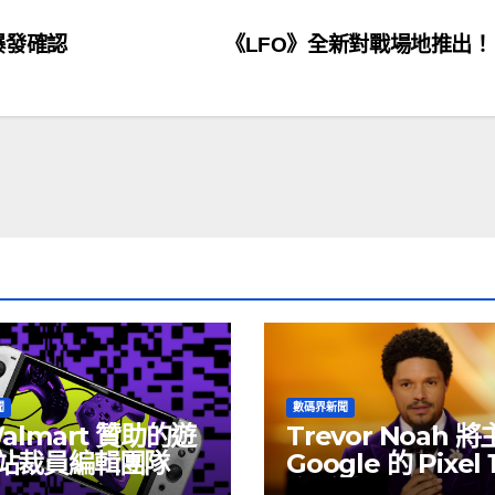
爆發確認
《LFO》全新對戰場地推出
聞
數碼界新聞
almart 贊助的遊
Trevor Noah 
站裁員編輯團隊
Google 的 Pixel 
介活動