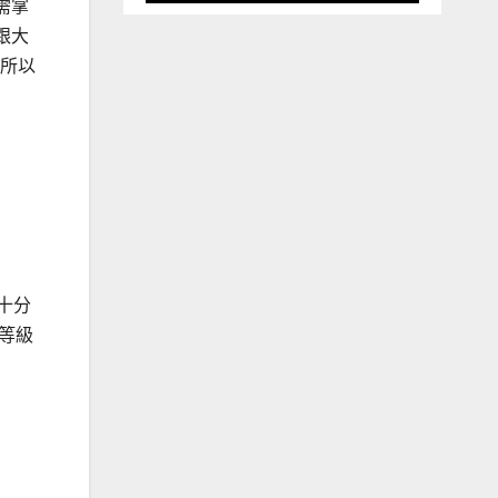
需掌
跟大
。所以
十分
等級