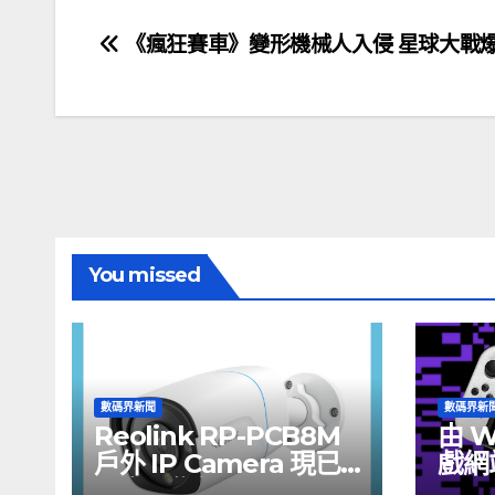
文
《瘋狂賽車》變形機械人入侵 星球大戰
章
導
覽
You missed
數碼界新聞
數碼界新
Reolink RP-PCB8M
由 W
戶外 IP Camera 現已
戲網
上市，售價 HK$722