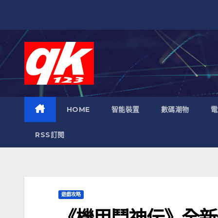
跳
至
內
容
HOME
智能裝置
數碼潮物
電
RSS訂閱
遊戲攻略
《機甲鬥神伝》全新