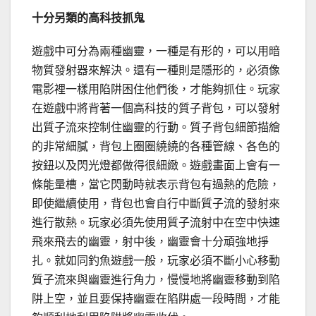
十分另類的高科技抓鬼
遊戲中可分為兩種幽靈，一種是有形的，可以用暗
物質發射器來解決。還有一種則是隱形的，必須像
電影裡一樣用陷阱困住他們後，才能夠抓住。玩家
在遊戲中將背著一個高科技的質子背包，可以發射
出質子流來控制住幽靈的行動。質子背包細節描繪
的非常細膩，背包上圈圈繞繞的各種管線、各色的
按鈕以及閃光燈都做得很細緻。遊戲畫面上會有一
條能量槽，當它閃動時就表示背包有過熱的危險，
即使繼續使用，背包也會自行中斷質子流的發射來
進行散熱。玩家必須先使用質子流射中在空中快速
飛來飛去的幽靈，射中後，幽靈會十分頑強地掙
扎。就如同釣魚遊戲一般，玩家必須不斷小心移動
質子流來與幽靈進行角力，慢慢地將幽靈移動到陷
阱上空，並且要保持幽靈在陷阱處一段時間，才能