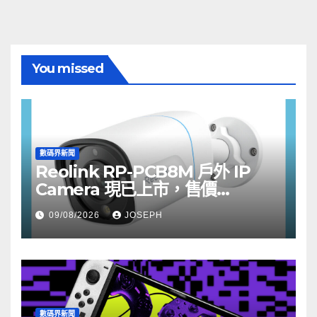
You missed
數碼界新聞
Reolink RP-PCB8M 戶外 IP
Camera 現已上市，售價
HK$722
09/08/2026
JOSEPH
數碼界新聞