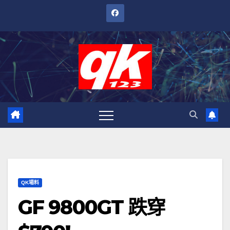
跳
至
內
容
QK場料
GF 9800GT 跌穿