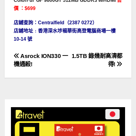
ColorFul GF 9800GT 512MB GDDR3 w/HDMI
售
價
：$699
店鋪查詢：Centralfield（2387 0272）
店鋪地址﹕香港深水埗褔華街高登電腦商場一樓
10-14 號
文
Asrock ION330 一
1.5TB 錄幾耐高清都
機通殺!
得!
章
導
覽