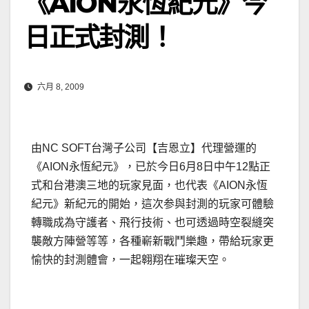
《AION永恆紀元》今
日正式封測！
六月 8, 2009
由NC SOFT台灣子公司【吉恩立】代理營運的
《AION永恆紀元》，已於今日6月8日中午12點正
式和台港澳三地的玩家見面，也代表《AION永恆
紀元》新紀元的開始，這次参與封測的玩家可體驗
轉職成為守護者、飛行技術、也可透過時空裂縫突
襲敵方陣營等等，
各種嶄新戰鬥樂趣，帶給玩家更
愉快的封測體會，一起翱翔在璀璨天空。