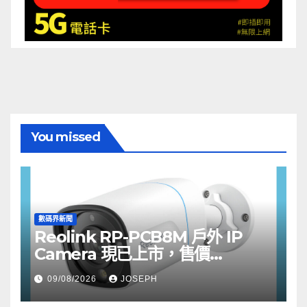
You missed
數碼界新聞
Reolink RP-PCB8M 戶外 IP
Camera 現已上市，售價
HK$722
09/08/2026
JOSEPH