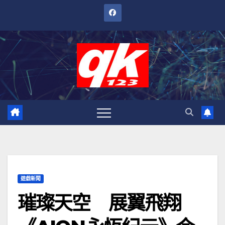
跳
至
內
容
遊戲新聞
璀璨天空 展翼飛翔