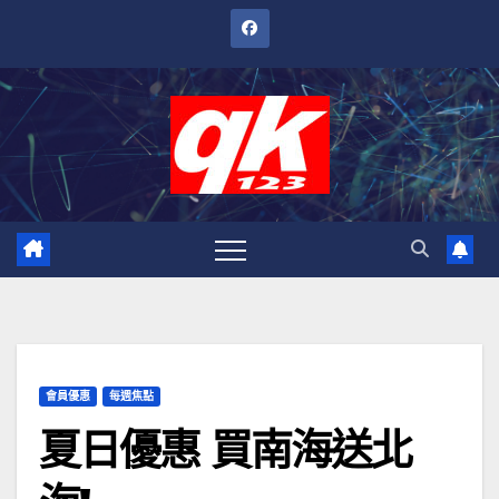
跳
至
內
容
會員優惠
每週焦點
夏日優惠 買南海送北