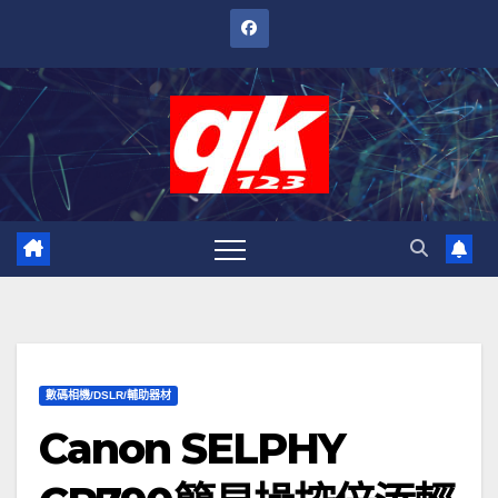
跳
至
內
容
數碼相機/DSLR/輔助器材
Canon SELPHY