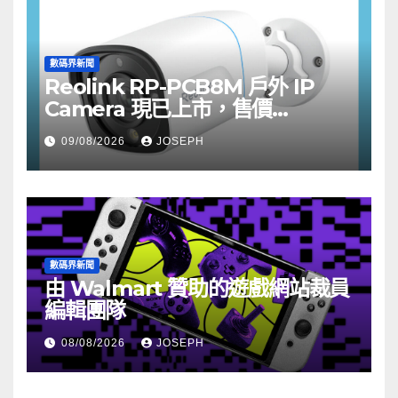
數碼界新聞
Reolink RP-PCB8M 戶外 IP
Camera 現已上市，售價
HK$722
09/08/2026
JOSEPH
數碼界新聞
由 Walmart 贊助的遊戲網站裁員
編輯團隊
08/08/2026
JOSEPH