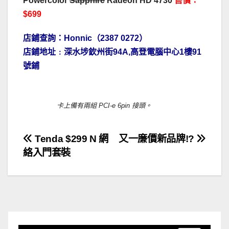
Powercolor
Sapphire
Radeon HD 4730
售價：
$699
店鋪查詢：Honnic（2387 0272）
店鋪地址﹕深水埗欽州街94A,高登電腦中心1樓91
號鋪
卡上備有兩組 PCI-e 6pin 接頭。
文
Tenda $299 N 網
又一廉價新品牌!?
絡入門套裝
章
導
覽