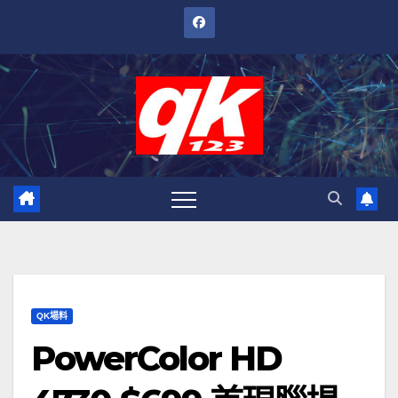
跳
至
內
容
QK場料
PowerColor HD