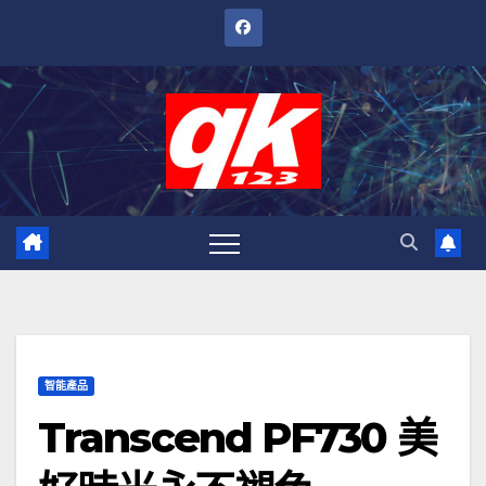
跳
至
內
容
智能產品
Transcend PF730 美