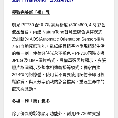
查詢：Transcend （2331-8929）
極致完美新「視」界
創見 PF730 配備 7吋高解析度 (800×600, 4:3) 彩色
液晶螢幕，內建 NaturaTone智慧型膚色選擇模式
及創新的 AOS(Automatic Orientation Sensor)相片
方向自動感應功能，能細緻且精準地重現精彩生活
的每一刻，使美好時光永不褪色。PF730同時支援
JPEG 及 BMP圖片格式，具備單張照片顯示、多張
照片縮圖顯示及整本相簿輪播等模式；獨家內建
2GB快閃記憶體，使用者不需要使用記憶卡即可輕
鬆欣賞、與人分享預載的影音檔案，重溫生命中的
歡笑與感動。
多機一體「樂」趣多
除了優異的影像顯示功能外，創見PF730並支援