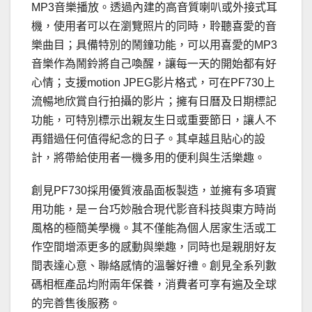
MP3音樂播放。透過內建的高音質喇叭或外接式耳
機，使用者可以在瀏覽照片的同時，聆聽喜愛的音
樂曲目；具備特別的鬧鐘功能，可以用喜愛的MP3
音樂作為鬧鈴將自己喚醒，讓每一天的開始都有好
心情；支援motion JPEG影片格式，可在PF730上
流暢地欣賞自行拍攝的影片；擁有日曆及日期標記
功能，可特別標示出親友生日或重要節日，讓人不
再錯過任何值得紀念的日子。其卓越且貼心的設
計，將帶給使用者一機多用的便利與生活樂趣。
創見PF730採用優質液晶面板製造，並擁有多項實
用功能，是ㄧ台巧妙融合現代影音科技與東方時尚
風格的極簡美學機。其不僅能為個人居家生活或工
作空間增添更多的感動與樂趣，同時也是親朋好友
間表達心意、聯絡感情的溫馨好禮。創見全系列數
碼相框產品均附兩年保養，消費者可享有遍及全球
的完善售後服務。