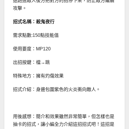
途跑進敵人後方把對方的招停下來，防止敵方繼續
攻擊。
招式名稱：殺鬼夜行
需求點數:150點技能值
使用要度：MP120
出招按鍵：檔→跳
特殊地方：擁有灼傷效果
招式介紹：身邊包圍紫色的火炎衝向敵人。
用後感想：簡介和效果雖然非常簡單，但怎樣也是
抽卡的招式，讓小編全力介紹這招招式吧！這招是