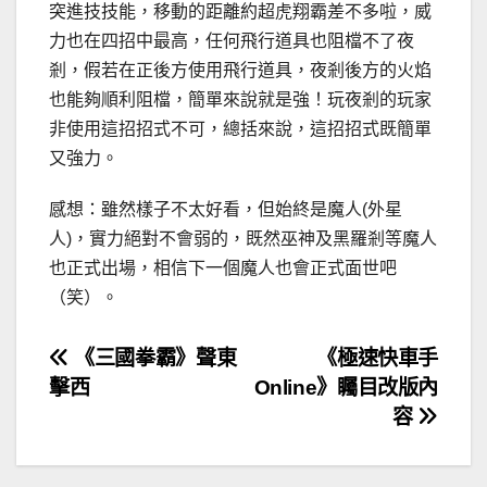
突進技技能，移動的距離約超虎翔霸差不多啦，威
力也在四招中最高，任何飛行道具也阻檔不了夜
剎，假若在正後方使用飛行道具，夜剎後方的火焰
也能夠順利阻檔，簡單來說就是強！玩夜剎的玩家
非使用這招招式不可，總括來說，這招招式既簡單
又強力。
感想：雖然樣子不太好看，但始終是魔人(外星
人)，實力絕對不會弱的，既然巫神及黑羅剎等魔人
也正式出場，相信下一個魔人也會正式面世吧
（笑）。
文
《三國拳霸》聲東
《極速快車手
擊西
Online》矚目改版內
章
容
導