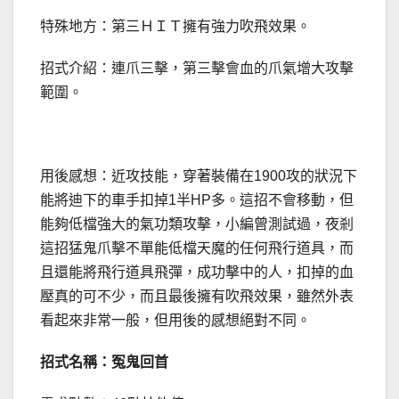
特殊地方：第三ＨＩＴ擁有強力吹飛效果。
招式介紹：連爪三擊，第三擊會血的爪氣增大攻擊
範圍。
用後感想：近攻技能，穿著裝備在1900攻的狀況下
能將迪下的車手扣掉1半HP多。這招不會移動，但
能夠低檔強大的氣功類攻擊，小編曾測試過，夜剎
這招猛鬼爪擊不單能低檔天魔的任何飛行道具，而
且還能將飛行道具飛彈，成功擊中的人，扣掉的血
壓真的可不少，而且最後擁有吹飛效果，雖然外表
看起來非常一般，但用後的感想絕對不同。
招式名稱：冤鬼回首