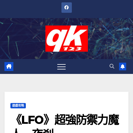
跳
至
內
容
遊戲攻略
《LFO》超強防禦力魔