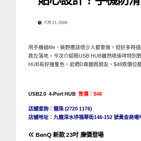
六月 21, 2009
用手機過file、裝野應該唔少人都會做，但好多
跌左落地。今次介紹既USB HUB雖然唔係咩特
HUB有好幾隻色，岩晒D貪靚既朋友，$48既價位
USB2.0 4-Port HUB
售價：$48
店舖查詢：龍珠 (2720 1176)
店舖地址：九龍深水埗福華街146-152 號黃金商場地庫4
文
BenQ 新款 23吋 廉價登場