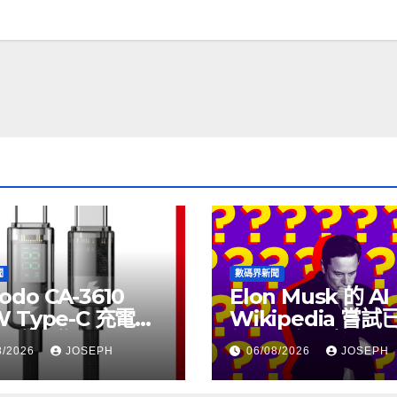
聞
數碼界新聞
odo CA-3610
Elon Musk 的 AI
W Type-C 充電線
Wikipedia 嘗
上市，售價
個月沒有更新了
8/2026
JOSEPH
06/08/2026
JOSEPH
115