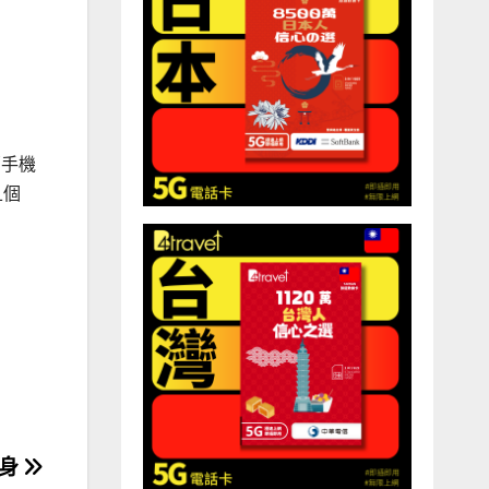
部手機
且個
現身