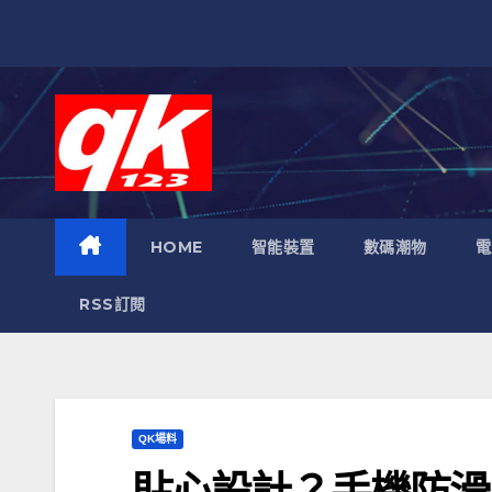
跳
至
內
容
HOME
智能裝置
數碼潮物
電
RSS訂閱
QK場料
貼心設計？手機防滑