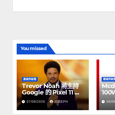
章
導
覽
You missed
數碼界新聞
數碼界新
Trevor Noah 將主持
Mcd
Google 的 Pixel 11 推
100
介活動
正式
07/08/2026
JOSEPH
06/0
HK$