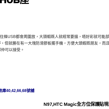
時插住條USB都會周圍放，大頭蝦既人就經常要搵，唔好彩就可能
別野，但就勝在有一大塊防滑膠板擺手機，方便大頭蝦既朋友，而
都仲可以接受。
0,42,66,68號舖
N97,HTC Magic全方位保護貼