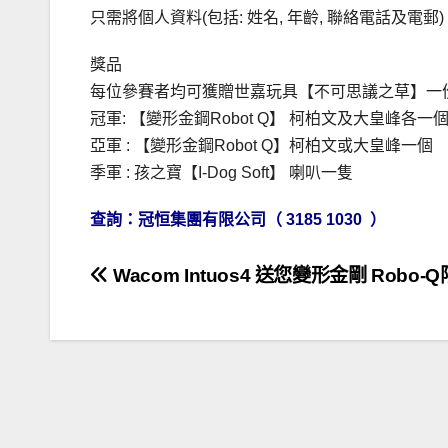
只需將個人資料(包括: 姓名, 年齡, 聯絡電話及電郵
獎品
每位參賽者均可獲贈世嘉玩具【不可思議之草】一
冠軍: 【變形金鋼Robot Q】 柯柏文及大皇峰各一
亞軍 : 【變形金鋼Robot Q】柯柏文或大皇峰一個
季軍 : 孩之寶【I-Dog Soft】 喇叭一隻
查詢：冠恒集團有限公司（ 3185 1030 ）
文
Wacom Intuos4 送您變形金剛 Robo-
章
導
覽