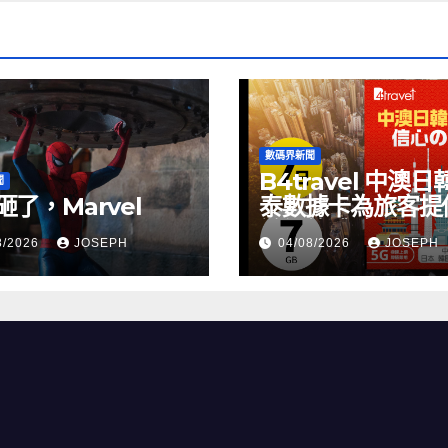
數碼界新聞
B4travel 中澳日
聞
砸了，Marvel
泰數據卡為旅客提
縫網絡體驗
8/2026
JOSEPH
04/08/2026
JOSEPH