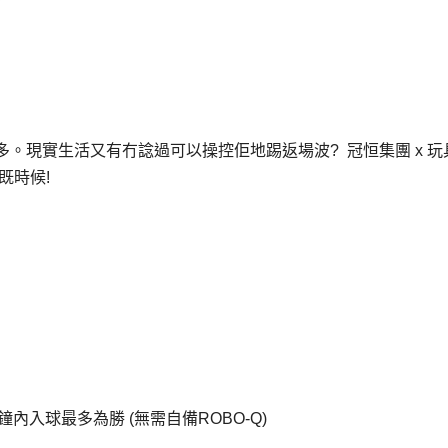
。現實生活又有冇諗過可以操控佢地踢返場波? 冠恒集團 x 玩
既時候!
鐘內入球最多為勝 (無需自備ROBO-Q)