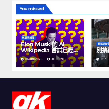
You missed
數碼界新聞
Elon Musk 的 AI
數碼界新
Wikipedia 嘗試已經幾
別搞
個月沒有更新了
06/08/2026
JOSEPH
05/0