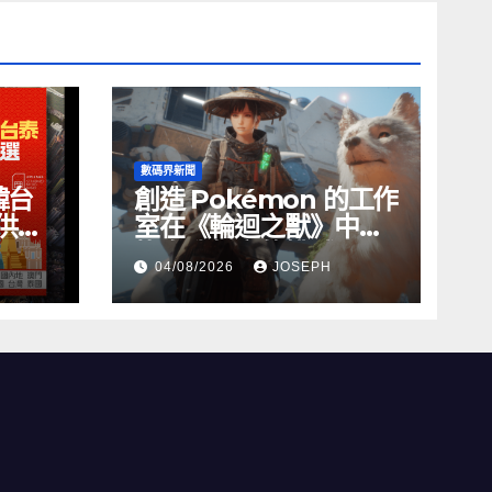
數碼界新聞
韓台
創造 Pokémon 的工作
供無
室在《輪迴之獸》中尋
找自我聲音的挑戰
04/08/2026
JOSEPH