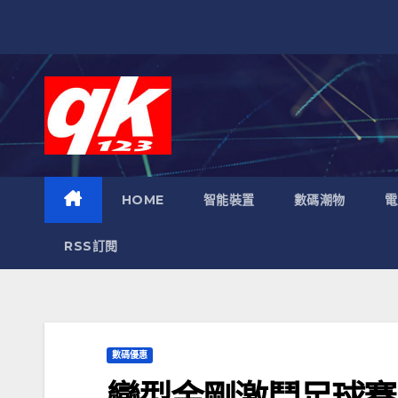
跳
至
內
容
HOME
智能裝置
數碼潮物
電
RSS訂閱
數碼優惠
變型金剛激鬥足球賽