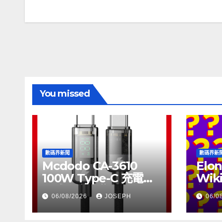
章
導
覽
You missed
數碼界新聞
數碼界新
Mcdodo CA-3610
Elon
100W Type-C 充電線
Wik
正式上市，售價
個月
06/08/2026
JOSEPH
06/0
HK$115