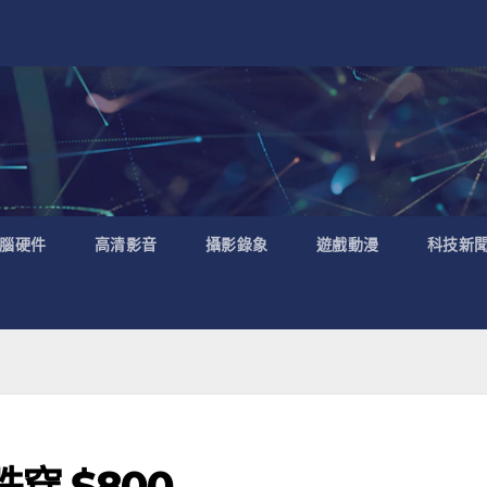
腦硬件
高清影音
攝影錄象
遊戲動漫
科技新
 跌穿 $800