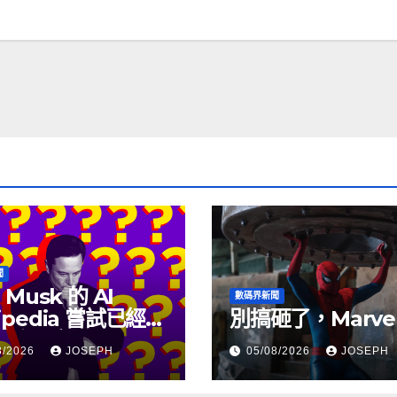
聞
 Musk 的 AI
數碼界新聞
ipedia 嘗試已經幾
別搞砸了，Marve
沒有更新了
8/2026
JOSEPH
05/08/2026
JOSEPH