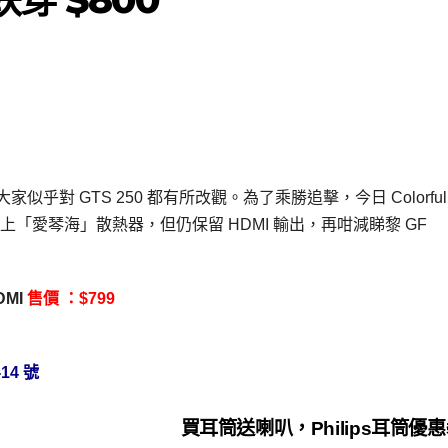
 後，大家似乎對 GTS 250 都有所改觀。為了乘勝追擊，今日 Colorful
250 換上「愛琴海」散熱器，但仍保留 HDMI 輸出，再咁減睇黎 GF
HDMI
售價 ：$799
4 號
買耳筒送喇叭，Philips耳筒優