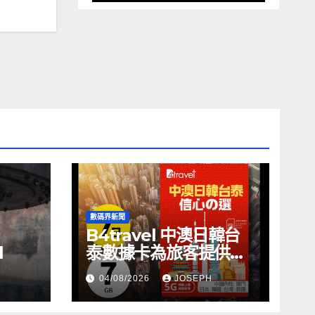
數碼界新聞
B4travel 中澳日韓台
l
泰數據卡為旅客提供無
縫網絡體驗
04/08/2026
JOSEPH