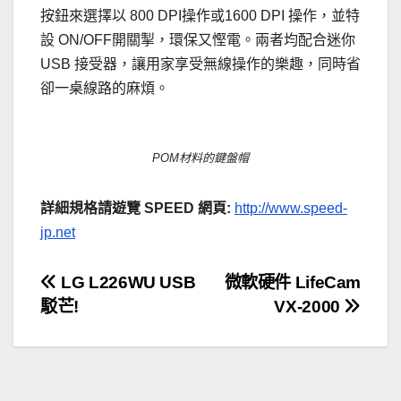
按鈕來選擇以 800 DPI操作或1600 DPI 操作，並特
設 ON/OFF開關掣，環保又慳電。兩者均配合迷你
USB 接受器，讓用家享受無線操作的樂趣，同時省
卻一桌線路的麻煩。
POM材料的鍵盤帽
詳細規格請遊覽 SPEED 網頁:
http://www.speed-
jp.net
文
LG L226WU USB
微軟硬件 LifeCam
駁芒!
VX-2000
章
導
覽