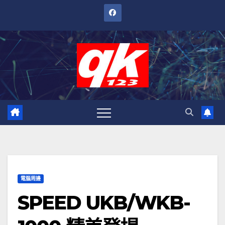
跳
至
內
容
電腦周邊
SPEED UKB/WKB-