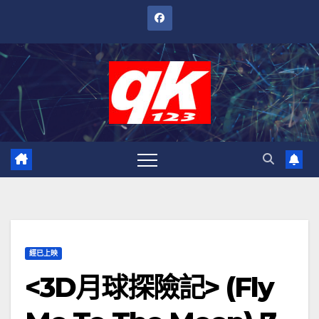
跳
至
內
容
經已上映
<3D月球探險記> (Fly