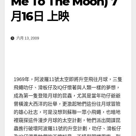
Me To The Moon) 7
月16日 上映
六月 13, 2009
1969年，阿波羅11號太空即將升空飛往月球，三隻
飛蠅叻仔、滑板仔及IQ仔懷著與人類一樣的夢想，
成為第一隻登陸月球的昆蟲，尤其是當年叻仔爺爺
曾橫渡大西洋的壯舉，更激起牠們這份往月球冒險
的雄心壯志，可是沒想到蘇聯一眾小飛蠅，也暗地
裡窺探這件漫步月球的太空計劃，牠們派出間諜昆
蟲進行破壞阿波羅11號的升空計劃，叻仔、滑板仔