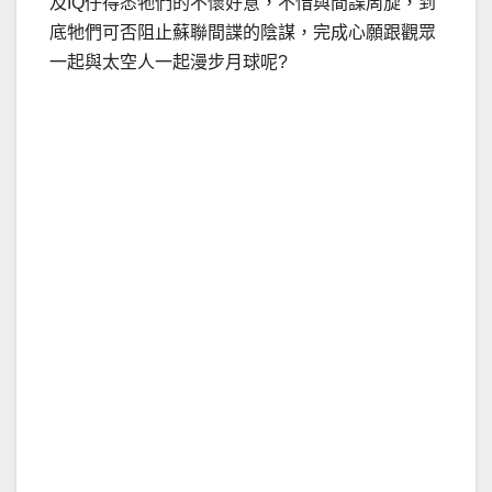
及IQ仔得悉牠們的不懷好意，不惜與間諜周旋，到
底牠們可否阻止蘇聯間諜的陰謀，完成心願跟觀眾
一起與太空人一起漫步月球呢?