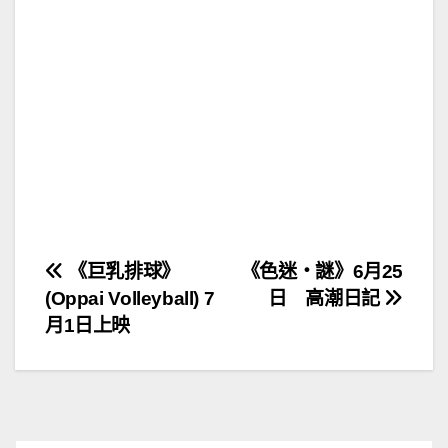
文
《巨乳排球》
《色迷‧謎》6月25
(Oppai Volleyball) 7
日 高潮日記
章
月1日上映
導
覽