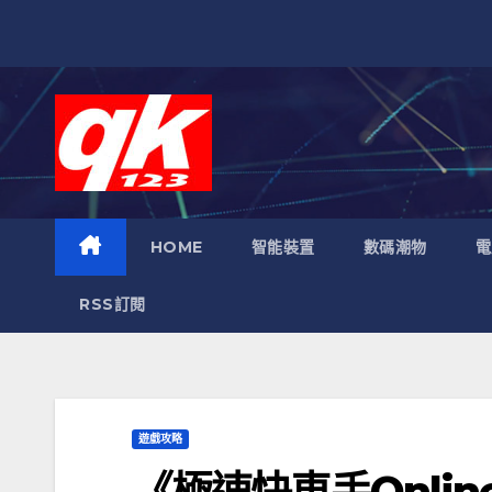
跳
至
內
容
HOME
智能裝置
數碼潮物
電
RSS訂閱
遊戲攻略
《極速快車手Onlin