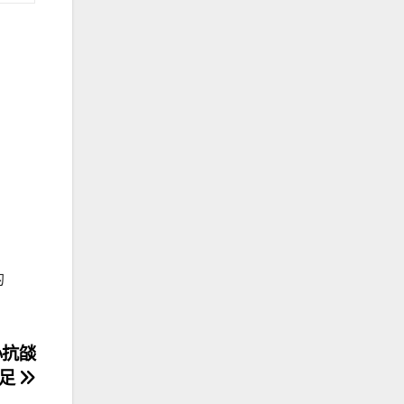
的
心抗燄
足