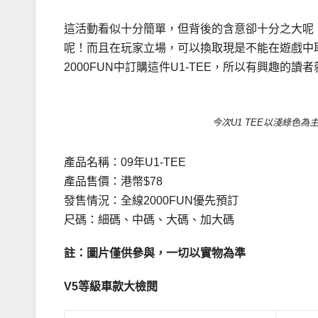
這活動看似十分簡單，但背後的含意卻十分之大呢
呢！而且在玩家立場，可以換取現是不能在遊戲中
2000FUN中訂購這件U1-TEE，所以有興趣的讀
今次U1 TEE以淺綠色為
產品名稱：09年U1-TEE
產品售價：港幣$78
發售情況：全線2000FUN優先預訂
尺碼：細碼、中碼、大碼、加大碼
註：圖片僅供參與，一切以實物為準
V5
等級車款
大檢閱