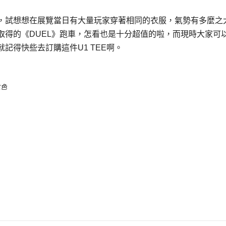
，試想想在展覽當日有大量玩家穿著相同的衣服，氣勢有多麼之
取得的《DUEL》跑車，怎看也是十分超值的啦，而現時大家可
者就記得快些去訂購這件U1 TEE啊。
主色