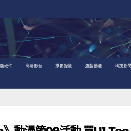
腦硬件
高清影音
攝影錄象
遊戲動漫
科技新
e》動漫節09活動 買U1 Tee