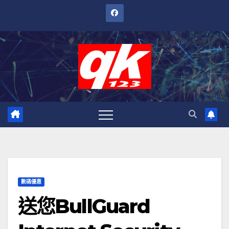
跳
至
內
容
數碼優惠
送您BullGuard