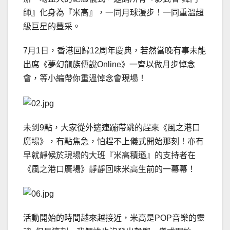
師』化身為『米高』，一同月球漫步！一同重溫超
級巨星的豐采。
7月1日，香港回歸12周年慶典，若然當晚有事未能
出席《夢幻龍族傳說Online》一齊以做月步悼念
會，等小編帶你重溫悼念會現場！
未到9點，大家從外邊連蹦帶跳的趕來《風之港口
廣場》，有點焦急，怕趕不上儀式開始那刻！亦有
早就靜候於現場的大班『米高積遜』的支持者在
《風之港口廣場》靜靜回味米高生前的一幕幕！
活動開始的時間越來越接近，米高是POP音樂的靈