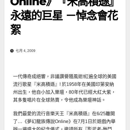
Online》『米高積遜』
永遠的巨星 －悼念會花
絮
七月 4, 2009
一代傳奇成絕響，非議讚譽隨風逝!紅遍全球的美國
流行歌星『米高積遜』! 於1958年在美國印第安納
州出生，他自小加入樂壇，80年代已經大紅大紫，
其多隻唱片在全球熱賣，令他成為樂壇神話。
我們最愛的流行音樂天王『米高積遜』在6/25離開
了…《夢幻龍族傳說Online》在7月1日於遊戲內舉
辦一場盛大的紀念儀式，邀請所有『影武者-舞鬥