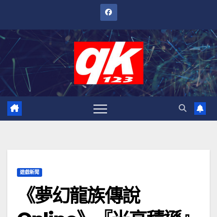
跳
至
內
容
遊戲新聞
《夢幻龍族傳說