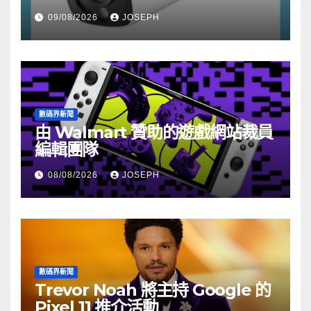
HK$722
09/08/2026
JOSEPH
數碼界新聞
由 Walmart 贊助的遊戲網站裁員
編輯團隊
08/08/2026
JOSEPH
數碼界新聞
Trevor Noah 將主持 Google 的
Pixel 11 推介活動