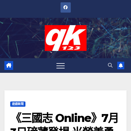
跳
至
內
容
遊戲新聞
《三國志 Online》7月