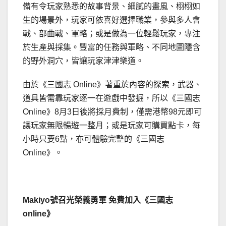
備有令玩家熟悉的故事背景、細膩的畫風、栩栩如
生的場景外，玩家可依喜好選擇職業，參與多人會
戰、部曲戰、軍略；或是做為一位輕鬆玩家，專注
於生產與採集。豐富的任務與軍略、不同地圖隱含
的野外洞穴，皆讓玩家津津樂道。
由於《三國志 Online》著重於內容的探索，武器、
道具皆需靠玩家逐一在遊戲中發掘，所以《三國志
Online》8月3日後將採月費制，僅需港幣98元即可
讓玩家無限暢遊一整月；或是玩家可購買點卡，每
小時只要6點，亦可體驗完整的《三國志
Online》。
Makiyo
號召光榮義勇軍
免費加入
《
三國志
online
》