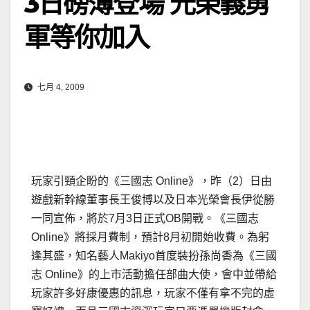
3日磅薄登場 光榮義勇
軍等你加入
七月 4, 2009
玩家引頸企盼的《三國志 Online》，昨（2）日由
遊戲新幹線董事長王俊博以及日本光榮會長伊從勝
一同宣佈，將於7月3日正式OB開戰。《三國志
Online》將採月費制，預計8月初開始收費。為躬
逢其盛，知名藝人Makiyo首度裝扮孫尚香為《三國
志 Online》的上市活動擔任部曲大使，會中並帶給
玩家許多好康優惠的訊息，玩家不僅有拿不完的虛