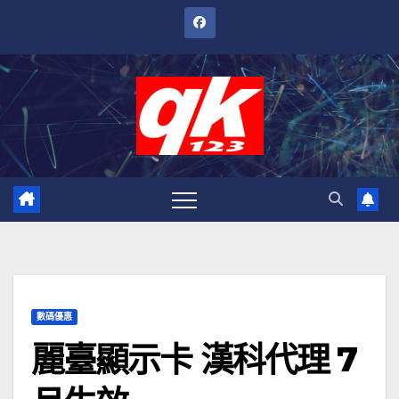
跳
至
內
容
數碼優惠
麗臺顯示卡 漢科代理 7