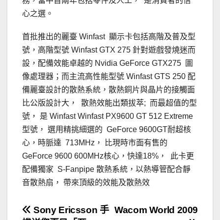
務，當中首兩年包括零件及人工， 是消費者的信
心之選。
首批推出的麗臺 Winfast 顯示卡包括高階及普及型
號，高階型號 Winfast GTX 275 針對遊戲發燒迷而
設，配備效能卓越的 Nvidia GeForce GTX275 圖
像處理器；而主流高性能型號 Winfast GTS 250 配
備麗臺設計的散熱系統，散熱銅片與晶片的接觸面
比公版設計大， 散熱效能出類拔萃; 而最超值的型
號， 是 Winfast Winfast PX9600 GT 512 Extreme
型號， 選用精挑細選的 GeForce 9600GT耐超核
心，時脈達 713MHz， 比現時市面有售的
GeForce 9600 600MHz核心，快達18%， 此卡更
配備獨家 S-Fanpipe 散熱系統，以熱導管配合靜
音散熱扇， 帶來頂級的效能及散熱效
文
Sony Ericsson 手
Wacom World 2009