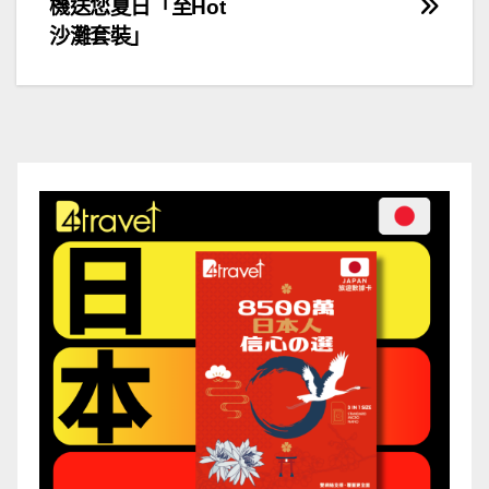
機送您夏日「至Hot
章
沙灘套裝」
導
覽