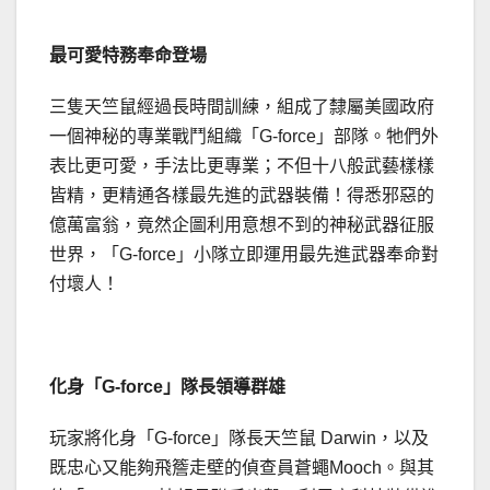
最可愛特務奉命登場
三隻天竺鼠經過長時間訓練，組成了隸屬美國政府
一個神秘的專業戰鬥組織「G-force」部隊。牠們外
表比更可愛，手法比更專業；不但十八般武藝樣樣
皆精，更精通各樣最先進的武器裝備！得悉邪惡的
億萬富翁，竟然企圖利用意想不到的神秘武器征服
世界，「G-force」小隊立即運用最先進武器奉命對
付壞人！
化身
「
G-force
」
隊長領導群雄
玩家將化身「G-force」隊長天竺鼠 Darwin，以及
既忠心又能夠飛簷走壁的偵查員蒼蠅Mooch。與其