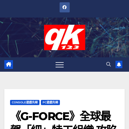
跳
至
內
容
CONSOLE遊戲先睇
PC遊戲先睇
《G-FORCE》全球最