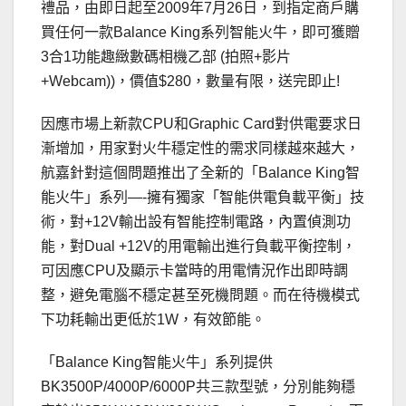
禮品，由即日起至2009年7月26日，到指定商戶購
買任何一款Balance King系列智能火牛，即可獲贈
3合1功能趣緻數碼相機乙部 (拍照+影片
+Webcam))，價值$280，數量有限，送完即止!
因應市場上新款CPU和Graphic Card對供電要求日
漸增加，用家對火牛穩定性的需求同樣越來越大，
航嘉針對這個問題推出了全新的「Balance King智
能火牛」系列—-擁有獨家「智能供電負載平衡」技
術，對+12V輸出設有智能控制電路，內置偵測功
能，對Dual +12V的用電輸出進行負載平衡控制，
可因應CPU及顯示卡當時的用電情況作出即時調
整，避免電腦不穩定甚至死機問題。而在待機模式
下功耗輸出更低於1W，有效節能。
「Balance King智能火牛」系列提供
BK3500P/4000P/6000P共三款型號，分別能夠穩