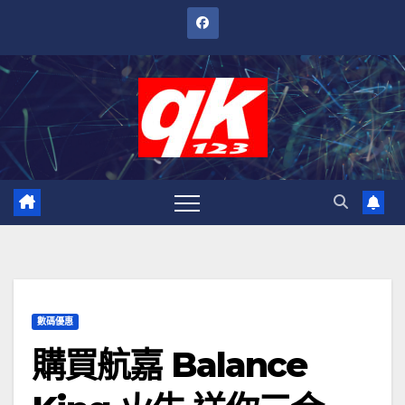
跳
至
內
容
數碼優惠
購買航嘉 Balance