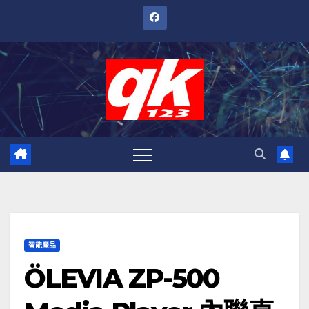
跳
至
內
容
智能產品
ÖLEVIA ZP-500