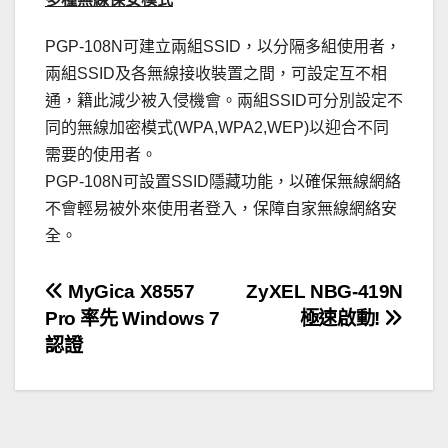
PGP-108N可建立兩組SSID，以分隔多組使用者，
兩組SSID及各無線接收裝置之間，可設定互不相
通，籍此減少被入侵機會。兩組SSID可分別設定不
同的無線加密模式(WPA,WPA2,WEP)以迎合不同
需要的使用者。
PGP-108N可設置SSID隱藏功能，以確保無線網絡
不會輕易被外來使用者登入，保障自家無線網絡安
全。
文
MyGica X8557
ZyXEL NBG-419N
Pro 率先 Windows 7
極速啟動!
章
認證
導
覽