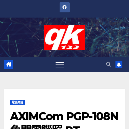
跳
至
內
容
電腦周邊
AXIMCom PGP-108N