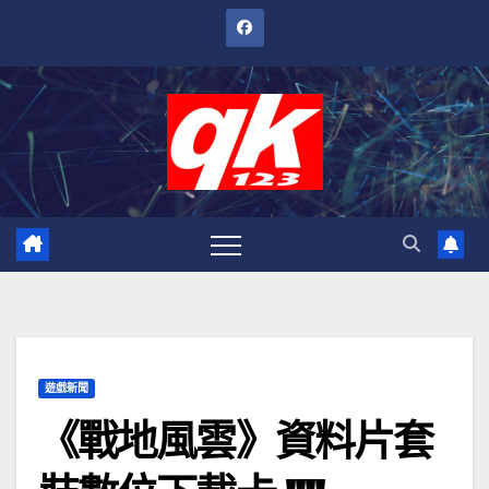
跳
至
內
容
遊戲新聞
《戰地風雲》資料片套