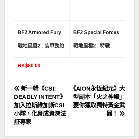
BF2 Armored Fury
BF2 Special Forces
戰
地風雲
2 : 装甲勁旅
戰
地風雲
2 : 特戰
HK$80.00
文
新一輯《CSI:
《AION永恆紀元》大
DEADLY INTENT》
型副本「火之神殿」
章
加入拉斯維加斯CSI
要你獵取獨特黃金武
導
小隊，化身成資深法
器！
証專家
覽