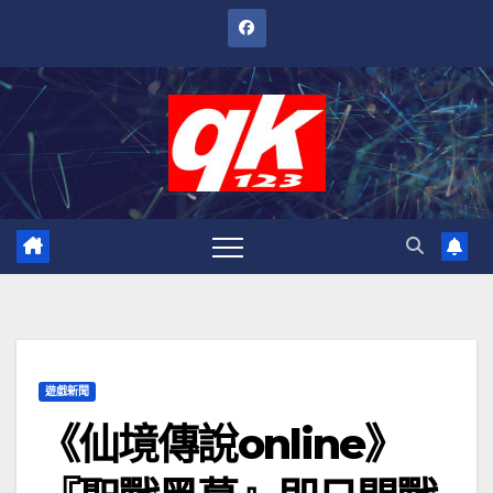
跳
至
內
容
遊戲新聞
《仙境傳說online》