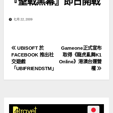
『聖戰黑幕』即日開戰
七月 22, 2009
文
UBISOFT 於
Gameone正式宣布
FACEBOOK 推出社
取得《龍虎亂舞K1
章
交遊戲
Online》港澳台運營
導
「UBIFRIENDSTM」
權
覽