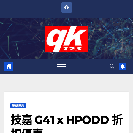
跳
至
內
容
數碼優惠
技嘉 G41 x HPODD 折