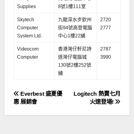
Supplies
8號1樓111室
Skytech
九龍深水步欽州
2720
Computer
街94號高登電腦
2777
System Ltd.
中心1樓22舖
Videocom
香港灣仔軒尼詩
2787
Computer
道灣仔電腦城
3990
130號2樓252號
舖
文
Everbest 盛夏優
Logitech 熱賣七月
惠 展銷會
火速登場!
章
導
覽