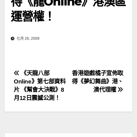
得《龍Online》港澳區
運營權！
七月 26, 2009
文
《天龍八部
香港遊戲橘子宣佈取
Online》第七部資料
得《夢幻舞曲》港、
章
片 《幫會大決戰》8
澳代理權
導
月12日震撼公測！
覽