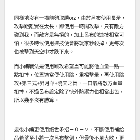
同樣地沒有一場能夠取勝orz，由於呂布使用長矛，
攻擊距離實在太長，即使用一時間攻擊，只有敵方
碰到我，而敵方是無損的，加上呂布的連技相當可
怕，很多時候使用連技便會將玩家秒殺掉，更每次
也被擊到天空中才跌下來。
而小編戰法是使用跳攻希望盡可能將他血量一點一
點扣掉，位置適當便使用跳．重檔擊暈，再使用跳
攻+第三式+昇月華+曉天之舞，一口氣將敵方血量
扣掉，不過呂布設定除了快外防禦力也相當出色，
所以幾乎沒有勝算。
最後小編更使用絕世矛招－０－ｖ，不斷使用補給
品希望至小將一次呂布擊倒，但最後不單大敗，更