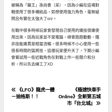
被稱為「藥王」孫尚香（呆），因為小編在這場對
戰使用了很多補給品，如想使用強力角色，毫無疑
問呂布實在太強大了orz。
在戰中很多時候玩家會發現自己使用的連技很連使
用出來，因為玩家並不是電腦，總會跑跑動動，隨
非技能連貫是相當流暢，很多時候不小心使用一些
很長時間的猛將技，這樣玩家便升天了，下期小編
會嘗試用一些近戰角色在對戰上作一些簡介和分
析，所以先去練工了XD
文
《LFO》龍虎一體
《極速快車手
－迪格斯！！
Online》全新第五城
章
市『台北城』