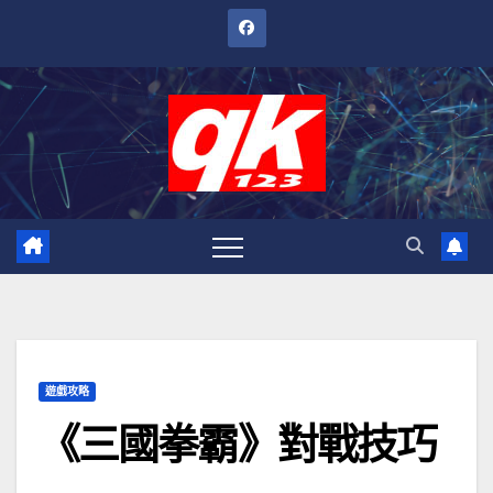
跳
至
內
容
遊戲攻略
《三國拳霸》對戰技巧