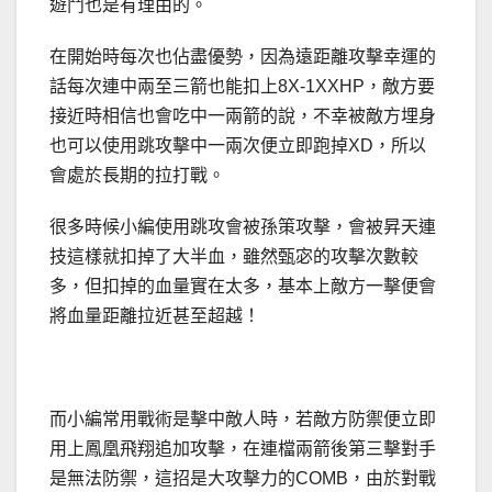
遊鬥也是有理由的。
在開始時每次也佔盡優勢，因為遠距離攻擊幸運的
話每次連中兩至三箭也能扣上8X-1XXHP，敵方要
接近時相信也會吃中一兩箭的說，不幸被敵方埋身
也可以使用跳攻擊中一兩次便立即跑掉XD，所以
會處於長期的拉打戰。
很多時候小編使用跳攻會被孫策攻擊，會被昇天連
技這樣就扣掉了大半血，雖然甄宓的攻擊次數較
多，但扣掉的血量實在太多，基本上敵方一擊便會
將血量距離拉近甚至超越！
而小編常用戰術是擊中敵人時，若敵方防禦便立即
用上鳳凰飛翔追加攻擊，在連檔兩箭後第三擊對手
是無法防禦，這招是大攻擊力的COMB，由於對戰