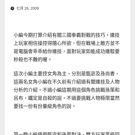
七月 26, 2009
小編今期打算介紹有關三國拳霸對戰的技巧，連技
上玩家相信操控得隨心所欲，但在戰場上敵方並不
是電腦會乖乖給你連技，面對玩家如能成功連駁要
秒殺也不難的喔。
這次小編主要控女角為主，分別是甄宓及孫尚香，
這兩名女角小編在不久前有介紹過有關連技及人物
分析的介紹，不過小編這期用這個角色挑戰孫策和
呂布，鐵定是自殺的說，不過要挑戰人物極限當然
要找一份有份量級角色的說。
第一戰小編使用甄宓和孫策對決，雙方玩家等級同