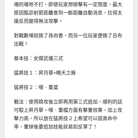
場的場地不打，即使玩家想遊擊有一定限度，最大
原因甄宓射箭距離會到一斷距離自動消息，拉得太
遠反而變得無法攻擊。
對戰數場就換了孫尚香，而另一位玩家便換了呂布
出戰！
基本技：女傑武儀三式
猛將技１：昇月華+曉天之舞
猛將技２：嚎．重當
戰法：使用跳攻後立即再用第三式追加，順利的話
可駁上昇月華。嚎．重檔方面有擊暈效果，加上攻
擊力高，所以放在猛將技２上希望可以提高命中
率，暈掉後要追加技能就易如反掌了！