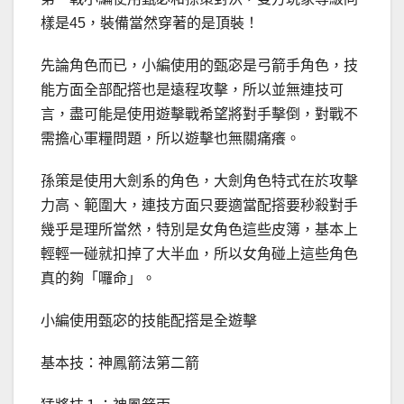
樣是45，裝備當然穿著的是頂裝！
先論角色而已，小編使用的甄宓是弓箭手角色，技
能方面全部配撘也是遠程攻擊，所以並無連技可
言，盡可能是使用遊擊戰希望將對手擊倒，對戰不
需擔心軍糧問題，所以遊擊也無關痛癢。
孫策是使用大劍系的角色，大劍角色特式在於攻擊
力高、範圍大，連技方面只要適當配撘要秒殺對手
幾乎是理所當然，特別是女角色這些皮簿，基本上
輕輕一碰就扣掉了大半血，所以女角碰上這些角色
真的夠「囉命」。
小編使用甄宓的技能配撘是全遊擊
基本技：神鳳箭法第二箭